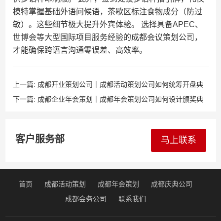
模特掌握基础外语问候语，茶歇区标注食物成分（防过
敏）。这些细节极大提升外宾体验。 选择具备APEC、
世博会等大型国际项目服务经验的成都会议策划公司，
才能确保跨语言沟通零误差、高效率。
上一篇:
成都开业策划公司｜成都活动策划公司如何统筹开盘典
礼与客户接待？
下一篇:
成都企业年会策划｜成都年会策划公司如何设计颁奖典
礼与员工激励环节？
客户服务部
马上联系
首页
成都活动策划
成都年会策划
成都庆典公司
成都会务公司
联系我们