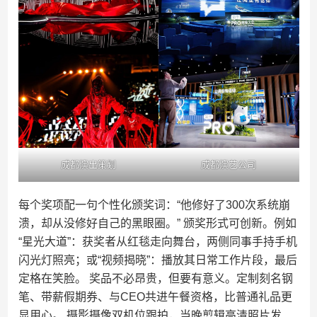
成都演出策划
成都演艺公司
每个奖项配一句个性化颁奖词：“他修好了300次系统崩
溃，却从没修好自己的黑眼圈。” 颁奖形式可创新。例如
“星光大道”：获奖者从红毯走向舞台，两侧同事手持手机
闪光灯照亮；或“视频揭晓”：播放其日常工作片段，最后
定格在笑脸。 奖品不必昂贵，但要有意义。定制刻名钢
笔、带薪假期券、与CEO共进午餐资格，比普通礼品更
显用心。 摄影摄像双机位跟拍，当晚剪辑高清照片发