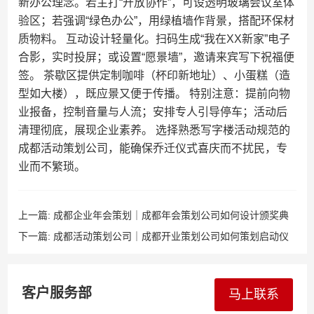
新办公理念。若主打“开放协作”，可设透明玻璃会议室体
验区；若强调“绿色办公”，用绿植墙作背景，搭配环保材
质物料。 互动设计轻量化。扫码生成“我在XX新家”电子
合影，实时投屏；或设置“愿景墙”，邀请来宾写下祝福便
签。 茶歇区提供定制咖啡（杯印新地址）、小蛋糕（造
型如大楼），既应景又便于传播。 特别注意：提前向物
业报备，控制音量与人流；安排专人引导停车；活动后
清理彻底，展现企业素养。 选择熟悉写字楼活动规范的
成都活动策划公司，能确保乔迁仪式喜庆而不扰民，专
业而不繁琐。
上一篇:
成都企业年会策划｜成都年会策划公司如何设计颁奖典
礼与员工激励环节？
下一篇:
成都活动策划公司｜成都开业策划公司如何策划启动仪
式与揭幕仪式？
客户服务部
马上联系