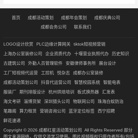
首页
成都活动策划
成都年会策划
成都庆典公司
成都会务公司
联系我们
LOGO设计欣赏
PLC边缘计算网关
tiktok短视频营销
上海办公室装修公司
企业资质代办
十堰营业执照代办
历史知识
古建筑公司
外勤人员管理软件
安徽律师事务所
展台设计
工厂短视频代运营
工控机
悦杂志
成都办公室装修
成都活动策划公司
抖音代运营公司
智慧校园系统
智能电表
服装厂
期刊排版设计
杭州烘焙培训
板式换热器
汇发表
海文考研
淄博货架
深圳猎头公司
物联网公司
珠海白蚁防治
笔趣阁
算力租赁
营销咨询公司
蓝牙定位标签
西宁招聘
鲜花速递
Copyright © 2026
成都红星活动策划公司
All Rights Reserved 部分
图文来源网络，仅供交流学习使用。图片视频版权归原作者所有(包括