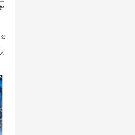
好
与公
，
人