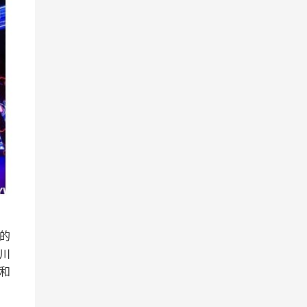
的
川
和