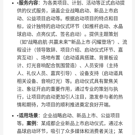
•​
​服务内容​
​：为各类项目、计划、活动等正式启动提
供的仪式服务，涵盖企业战略启动、新品上市启
动、公益项目启动等。根据启动项目的特点和目
标，设计独特的启动仪式环节（如推杆启动、水晶
球启动、点亮仪式、签名启动）。提供主题策划
（如“战略启航·共赢未来”“新品上市·闪耀登场”）、流
程设计（领导致辞、项目介绍、启动仪式环节、嘉
宾互动）、场地布置（启动道具搭建、背景板设
计、灯光音响配合氛围营造）、人员安排（主持
人、礼仪人员、嘉宾引导）、设备支持（启动道具
相关设备、音响灯光）等。启动仪式具有聚焦关
注、象征开启的重要作用，通过专业的策划与执
行，让项目的启动更加引人注目，激发参与者的热
情和期待，为项目的顺利推进奠定良好开端。
•​
​适用场景​
​：企业战略启动、新品上市、公益项目
等。​
​案例​
​：某成都企业新品上市启动仪式，通过水
晶球启动环节，吸引了众多媒体和消费者关注；某