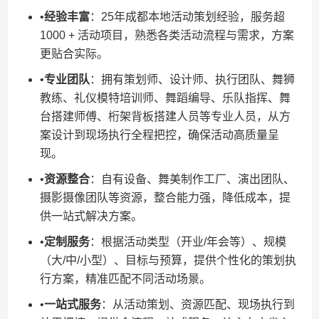
•​
​经验丰富​
​：25年成都本地活动策划经验，服务超
1000 + 活动项目，熟悉各类活动流程与需求，方案
更贴合实际。
•​
​专业团队​
​：拥有策划师、设计师、执行团队、舞狮
教练、礼仪模特培训师、舞蹈编导、乐队指挥、舞
台搭建师傅、桁架背板搭建人员等专业人员，从方
案设计到现场执行全程把控，确保活动高质量呈
现。
•​
​资源整合​
​：自有设备、舞美制作工厂、演出团队、
摄影摄像团队等资源，整合能力强，降低成本，提
供一站式解决方案。
•​
​定制服务​
​：根据活动类型（开业/年会等）、规模
（大/中/小型）、目标与预算，提供个性化的策划执
行方案，精准匹配不同活动场景。
•​
​一站式服务​
​：从活动策划、资源匹配、现场执行到