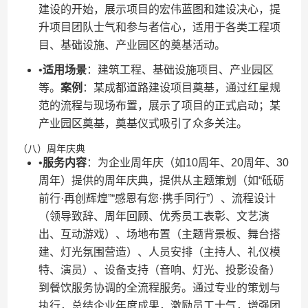
建设的开始，展示项目的宏伟蓝图和建设决心，提
升项目团队士气和参与者信心，适用于各类工程项
目、基础设施、产业园区的奠基活动。
•​
​适用场景​
​：建筑工程、基础设施项目、产业园区
等。​
​案例​
​：某成都道路建设项目奠基，通过红星规
范的流程与现场布置，展示了项目的正式启动；某
产业园区奠基，奠基仪式吸引了众多关注。
（八）周年庆典
•​
​服务内容​
​：为企业周年庆（如10周年、20周年、30
周年）提供的周年庆典，提供从主题策划（如“砥砺
前行·再创辉煌”“感恩有您·携手同行”）、流程设计
（领导致辞、周年回顾、优秀员工表彰、文艺演
出、互动游戏）、场地布置（主题背景板、舞台搭
建、灯光氛围营造）、人员安排（主持人、礼仪模
特、演员）、设备支持（音响、灯光、投影设备）
到餐饮服务协调的全流程服务。通过专业的策划与
执行，总结企业年度成果，激励员工士气，增强团