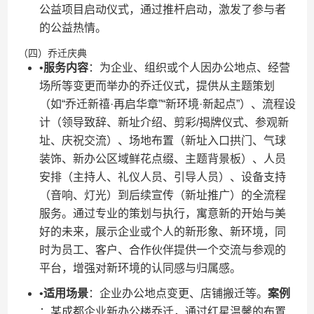
公益项目启动仪式，通过推杆启动，激发了参与者
的公益热情。
（四）乔迁庆典
•​
​服务内容​
​：为企业、组织或个人因办公地点、经营
场所等变更而举办的乔迁仪式，提供从主题策划
（如“乔迁新禧·再启华章”“新环境·新起点”）、流程设
计（领导致辞、新址介绍、剪彩/揭牌仪式、参观新
址、庆祝交流）、场地布置（新址入口拱门、气球
装饰、新办公区域鲜花点缀、主题背景板）、人员
安排（主持人、礼仪人员、引导人员）、设备支持
（音响、灯光）到后续宣传（新址推广）的全流程
服务。通过专业的策划与执行，寓意新的开始与美
好的未来，展示企业或个人的新形象、新环境，同
时为员工、客户、合作伙伴提供一个交流与参观的
平台，增强对新环境的认同感与归属感。
•​
​适用场景​
​：企业办公地点变更、店铺搬迁等。​
​案例​
：某成都企业新办公楼乔迁，通过红星温馨的布置