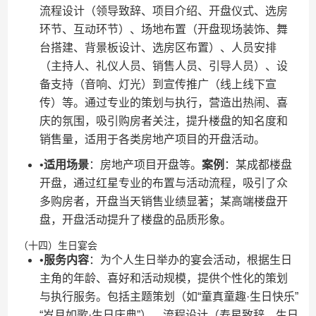
流程设计（领导致辞、项目介绍、开盘仪式、选房
环节、互动环节）、场地布置（开盘现场装饰、舞
台搭建、背景板设计、选房区布置）、人员安排
（主持人、礼仪人员、销售人员、引导人员）、设
备支持（音响、灯光）到宣传推广（线上线下宣
传）等。通过专业的策划与执行，营造出热闹、喜
庆的氛围，吸引购房者关注，提升楼盘的知名度和
销售量，适用于各类房地产项目的开盘活动。
•​
​适用场景​
​：房地产项目开盘等。​
​案例​
​：某成都楼盘
开盘，通过红星专业的布置与活动流程，吸引了众
多购房者，开盘当天销售业绩显著；某高端楼盘开
盘，开盘活动提升了楼盘的品质形象。
（十四）生日宴会
•​
​服务内容​
​：为个人生日举办的宴会活动，根据生日
主角的年龄、喜好和活动规模，提供个性化的策划
与执行服务。包括主题策划（如“童真童趣·生日快乐”
“岁月如歌·生日庆典”）、流程设计（寿星致辞、生日