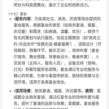
吧台与科技感舞台，展示了企业的创新活力。
（十七）宴会
•​
​服务内容​
​：为各类社交、商务、庆祝等场合提供的
宴会服务，根据宴会的类型（如商务宴请、婚宴、
庆功宴）和需求（如高端、温馨、欢乐），提供个
性化的策划与执行服务。包括主题策划（如“商务之
约·共话合作”“佳偶天成·婚宴盛典”）、流程设计（开
场致辞、用餐环节、娱乐互动）、场地布置（宴会
厅装饰、舞台搭建、背景板设计、餐桌布置）、人
员安排（主持人、服务人员）、设备支持（音响、
灯光）到餐饮服务协调等。宴会通过专业的服务与
精心的布置，为参与者提供舒适、愉快的用餐与交
流环境，适用于各类宴会场合。
•​
​适用场景​
​：商务宴请、婚宴、庆功宴等。​
​案例​
​：某
成都企业商务宴请，通过红星专业的场地布置与服
务，提升了宴请的品质与效果；某婚宴，宴会服务