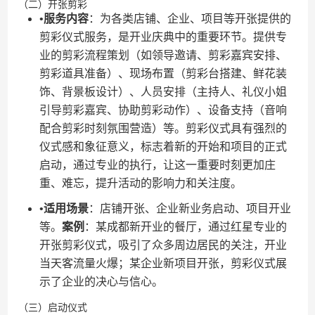
（二）开张剪彩
•​
​服务内容​
​：为各类店铺、企业、项目等开张提供的
剪彩仪式服务，是开业庆典中的重要环节。提供专
业的剪彩流程策划（如领导邀请、剪彩嘉宾安排、
剪彩道具准备）、现场布置（剪彩台搭建、鲜花装
饰、背景板设计）、人员安排（主持人、礼仪小姐
引导剪彩嘉宾、协助剪彩动作）、设备支持（音响
配合剪彩时刻氛围营造）等。剪彩仪式具有强烈的
仪式感和象征意义，标志着新的开始和项目的正式
启动，通过专业的执行，让这一重要时刻更加庄
重、难忘，提升活动的影响力和关注度。
•​
​适用场景​
​：店铺开张、企业新业务启动、项目开业
等。​
​案例​
​：某成都新开业的餐厅，通过红星专业的
开张剪彩仪式，吸引了众多周边居民的关注，开业
当天客流量火爆；某企业新项目开张，剪彩仪式展
示了企业的决心与信心。
（三）启动仪式