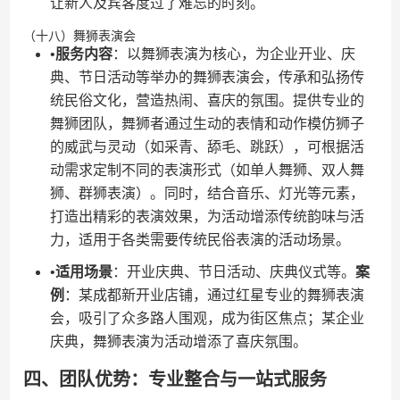
让新人及宾客度过了难忘的时刻。
（十八）舞狮表演会
•​
​服务内容​
​：以舞狮表演为核心，为企业开业、庆
典、节日活动等举办的舞狮表演会，传承和弘扬传
统民俗文化，营造热闹、喜庆的氛围。提供专业的
舞狮团队，舞狮者通过生动的表情和动作模仿狮子
的威武与灵动（如采青、舔毛、跳跃），可根据活
动需求定制不同的表演形式（如单人舞狮、双人舞
狮、群狮表演）。同时，结合音乐、灯光等元素，
打造出精彩的表演效果，为活动增添传统韵味与活
力，适用于各类需要传统民俗表演的活动场景。
•​
​适用场景​
​：开业庆典、节日活动、庆典仪式等。​
​案
例​
​：某成都新开业店铺，通过红星专业的舞狮表演
会，吸引了众多路人围观，成为街区焦点；某企业
庆典，舞狮表演为活动增添了喜庆氛围。
四、团队优势：专业整合与一站式服务