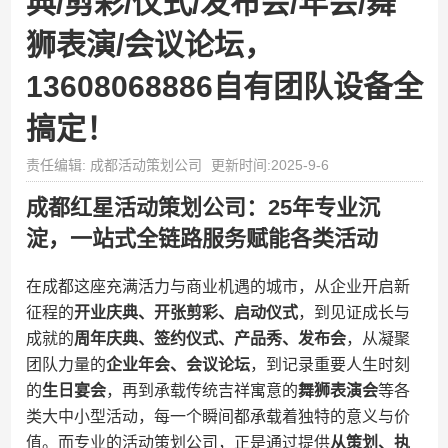
典/剪彩/仪式/发布会/年会/舞
狮表演/会议论坛，
13608068886自有团队设备全
搞定！
责任编辑: 成都活动策划公司
更新时间:2025-9-6
成都红星活动策划公司：25年专业沉
淀，一站式全链路服务赋能各类活动
在成都这座充满活力与商业机遇的城市，从企业开启新
征程的​
​开业庆典、开张剪彩、启动仪式​
​，到见证成长与
成就的​
​周年庆典、签约仪式、产品秀、发布会​
​，从凝聚
团队力量的​
​企业年会、会议论坛​
​，到记录重要人生时刻
的​
​生日宴会​
​，再到承载传统吉祥寓意的​
​舞狮表演会​
​等各
类大中小型活动，每一个瞬间都承载着独特的意义与价
值。而专业的活动策划公司，正是通过提供​
​从策划、执