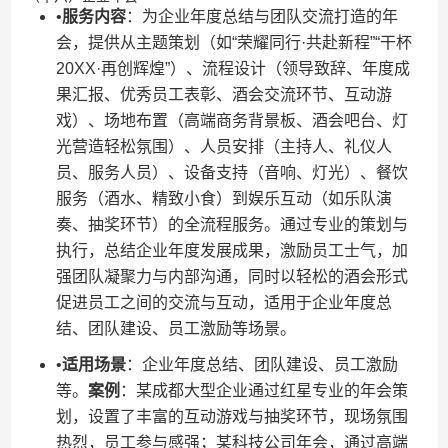
•​
​服务内容​
​：为企业年度总结与团队交流打造的年
会，提供从主题策划（如“荣耀同行·共赴新程”“干杯
20XX·再创辉煌”）、流程设计（领导致辞、年度成
果汇报、优秀员工表彰、酒会交流环节、互动游
戏）、场地布置（高端商务背景板、酒会吧台、灯
光营造轻松氛围）、人员安排（主持人、礼仪人
员、服务人员）、设备支持（音响、灯光）、餐饮
服务（酒水、精致小食）到娱乐互动（如乐队演
奏、抽奖环节）的全流程服务。通过专业的策划与
执行，总结企业年度发展成果，激励员工士气，加
强团队凝聚力与内部沟通，同时以轻松的酒会形式
促进员工之间的交流与互动，适用于企业年度总
结、团队建设、员工激励等场景。
•​
​适用场景​
​：企业年度总结、团队建设、员工激励
等。​
​案例​
​：某成都大型企业通过红星专业的年会策
划，设置了丰富的互动游戏与抽奖环节，现场氛围
热烈，员工参与感强；某科技公司年会，通过高端