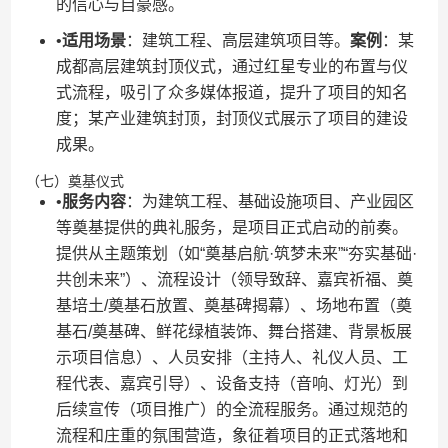
的信心与自豪感。
•​
​适用场景​
​：建筑工程、高层建筑项目等。​
​案例​
​：某
成都高层建筑封顶仪式，通过红星专业的布置与仪
式流程，吸引了众多媒体报道，提升了项目的知名
度；某产业建筑封顶，封顶仪式展示了项目的建设
成果。
（七）奠基仪式
•​
​服务内容​
​：为建筑工程、基础设施项目、产业园区
等奠基提供的典礼服务，是项目正式启动的前奏。
提供从主题策划（如“奠基启航·筑梦未来”“夯实基础·
共创未来”）、流程设计（领导致辞、嘉宾祈福、奠
基培土/奠基石放置、奠基碑揭幕）、场地布置（奠
基石/奠基碑、鲜花绿植装饰、舞台搭建、背景板展
示项目信息）、人员安排（主持人、礼仪人员、工
程代表、嘉宾引导）、设备支持（音响、灯光）到
后续宣传（项目推广）的全流程服务。通过规范的
流程和庄重的氛围营造，象征着项目的正式落地和