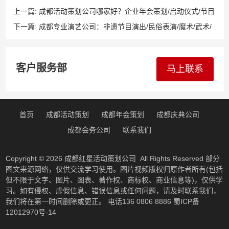
上一篇:
成都活动策划公司哪家好？企业年会策划/启动仪式/节目
演艺/开业庆典/舞狮表演/礼仪模特/舞蹈乐队/舞台搭建/桁架背
下一篇:
成都专业演艺公司：非遗节目演出/民俗表演/魔术/武术/
板，13608068886专业执行！
变脸/二人转/高跷/小丑/茶艺/相声/小品/双簧/曲艺，
13608068886全流程服务！
客户服务部
马上联系
首页
成都活动策划
成都年会策划
成都庆典公司
成都会务公司
联系我们
Copyright © 2026
成都红星活动策划公司
All Rights Reserved 部分
图文来源网络，仅供交流学习使用。图片视频版权归原作者所有(包括
但不限于文字、图片、图表、著作权、商标权、商业信息等)，仅供学
习。如有侵权、虚假信息、错误信息或任何问题，请及时联系我们，
我们将在第一时间删除或更正。 电话136 0806 8886
蜀ICP备
12012970号-14