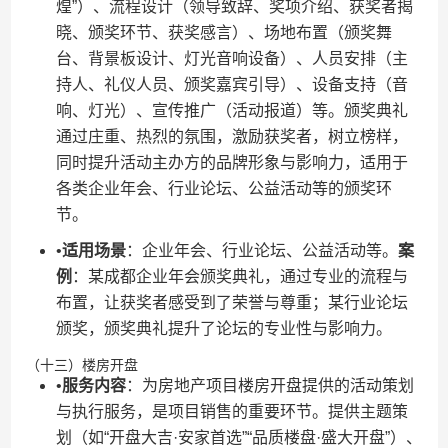
煌”）、流程设计（领导致辞、奖项介绍、获奖者揭
晓、颁奖环节、获奖感言）、场地布置（颁奖舞
台、背景板设计、灯光音响设备）、人员安排（主
持人、礼仪人员、颁奖嘉宾引导）、设备支持（音
响、灯光）、宣传推广（活动报道）等。颁奖典礼
通过庄重、热烈的氛围，激励获奖者，树立榜样，
同时提升活动主办方的品牌形象与影响力，适用于
各类企业年会、行业论坛、公益活动等的颁奖环
节。
•​
​适用场景​
​：企业年会、行业论坛、公益活动等。​
​案
例​
​：某成都企业年会颁奖典礼，通过专业的流程与
布置，让获奖者感受到了荣誉与尊重；某行业论坛
颁奖，颁奖典礼提升了论坛的专业性与影响力。
（十三）楼房开盘
•​
​服务内容​
​：为房地产项目楼房开盘提供的活动策划
与执行服务，是项目销售的重要环节。提供主题策
划（如“开盘大吉·安家首选”“品质楼盘·盛大开盘”）、