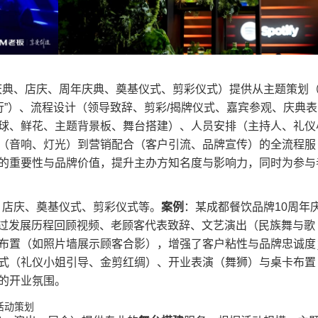
庆典、店庆、周年庆典、奠基仪式、剪彩仪式）提供从主题策划
同行”）、流程设计（领导致辞、剪彩/揭牌仪式、嘉宾参观、庆典表
球、鲜花、主题背景板、舞台搭建）、人员安排（主持人、礼仪
（音响、灯光）到营销配合（客户引流、品牌宣传）的全流程服
的重要性与品牌价值，提升主办方知名度与影响力，同时为参与
、店庆、奠基仪式、剪彩仪式等。​
​案例​
​：某成都餐饮品牌10周年
通过发展历程回顾视频、老顾客代表致辞、文艺演出（民族舞与歌
布置（如照片墙展示顾客合影），增强了客户粘性与品牌忠诚度
式（礼仪小姐引导、金剪红绸）、开业表演（舞狮）与桌卡布置
的开业氛围。
活动策划