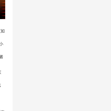
（如
小
者
庆
；