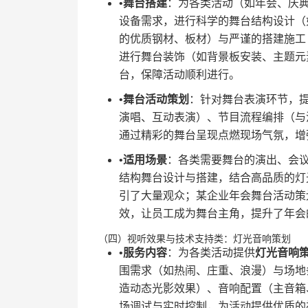
•​
​舞台搭建​
​：为各类活动（如年会、庆
设备需求，进行科学的舞台结构设计（
的优质钢材、板材）与严谨的搭建施工
进行舞台装饰（如背景板安装、主题元
台，保障活动顺利进行。
•​
​舞台活动策划​
​：针对舞台表演环节，
演唱、互动表演）、节目流程编排（与
通过精彩的舞台呈现点燃现场气氛，增
•​
​适用场景​
​：各类需要舞台的演出、会议
结构舞台设计与搭建，结合高品质的灯
引了大量观众；某企业年会舞台活动策划
效，让员工成为舞台主角，提升了年会
（四）视听效果与技术支持类：灯光音响策划
•​
​服务内容​
​：为各类活动提供​
​灯光音响策
围需求（如热闹、庄重、浪漫）与场地
造动态光影效果）、音响配置（主音箱
场调试与实时控制，为活动提供优质的