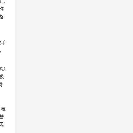
题与
准
格
歌手
，
的钢
吸
特
、氛
营
现