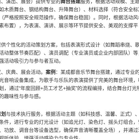
典、演出、展会）提供专业的​
​舞台搭建​
​服务，根据活动规模、主
如木质舞台、钢结构舞台、升降舞台）、材料选择（符合安全标
（严格按照安全规范操作，确保舞台稳固）。同时，根据活动风
素布置），为表演、演讲、展示等环节提供安全、美观的支撑平
提供个性化的活动策划方案，包括表演形式设计（如舞蹈串烧、
活动整体节奏匹配）、演员调配（专业演员或企业内部团队）等
强活动吸引力与参与者互动。
、庆典、展会活动。​
​案例​
​：某成都音乐节舞台搭建，通过专业
光音响设备集成，为歌手与乐队的表演提供了完美的舞台环境，
，通过“年度回顾+员工才艺+抽奖”的流程编排，结合舞台灯光
的趣味性与参与感。
划​
​与技术执行服务，根据活动主题（如科技感、温馨、正式）
条件，进行专业的灯光设计（如追光灯、染色灯、摇头灯组合，
、功放、调音台等设备选型，确保声音清晰覆盖全场），并通过
视听体验，增强活动感染力与专业性。