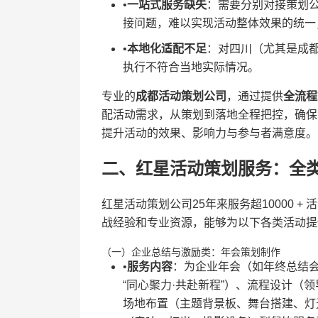
•​
​一站式服务缺失​
​：需要分别对接策划
接问题，难以实现活动整体效果的统一
•​
​本地化适配不足​
​：对四川（尤其是成
执行不符合当地实际情况。
专业的​
​成都活动策划公司​
​，通过提供​
​全流
配活动需求，从策划到落地全程把控，确保
提升活动的效果、影响力与参与者满意度。
二、红星活动策划服务：全
红星活动策划公司25年来服务超10000 
战经验和专业资源，能够为以下各类活动提
（一）企业总结与激励类：年会策划制作
•​
​服务内容​
​：为企业年会（如年终总结
“同心聚力·共赴新程”）、流程设计
场地布置（主题背景板、舞台搭建、灯