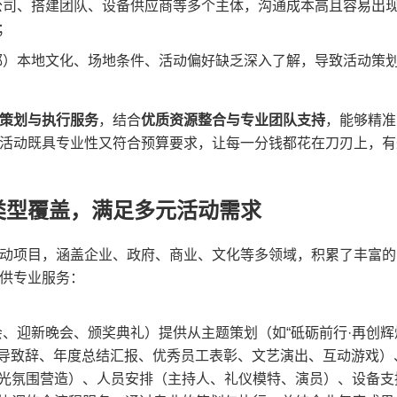
公司、搭建团队、设备供应商等多个主体，沟通成本高且容易出
；
都）本地文化、场地条件、活动偏好缺乏深入了解，导致活动策
程策划与执行服务​
​，结合​
​优质资源整合与专业团队支持​
​，能够精
活动既具专业性又符合预算要求，让每一分钱都花在刀刃上，有
类型覆盖，满足多元活动需求
+ 活动项目，涵盖企业、政府、商业、文化等多领域，积累了丰富
供专业服务：
会、迎新晚会、颁奖典礼）提供从主题策划（如“砥砺前行·再创辉
（领导致辞、年度总结汇报、优秀员工表彰、文艺演出、互动游戏）
光氛围营造）、人员安排（主持人、礼仪模特、演员）、设备支