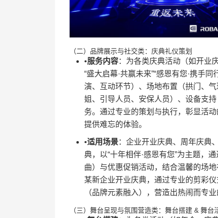
（二）品牌展示与社交类：庆典礼仪策划
•​
​服务内容​
​：为各类庆典活动（如开业
“盛大启幕·共赢未来”“感恩有您·携手
演、互动环节）、场地布置（拱门、气
姐、引导人员、安保人员）、设备支持
务。通过专业的策划与执行，彰显活动
提供难忘的体验。
•​
​适用场景​
​：企业开业庆典、周年庆典
典，以“十年相伴·感恩有您”为主题，
曲）与优惠促销活动，结合温馨的场地
某新企业开业庆典，通过专业的剪彩仪
（品牌元素融入），营造出热闹而专业
（三）舞台呈现与氛围营造类：舞台搭建 & 舞台