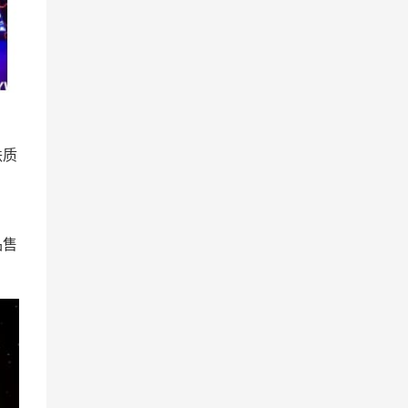
麸质
品售