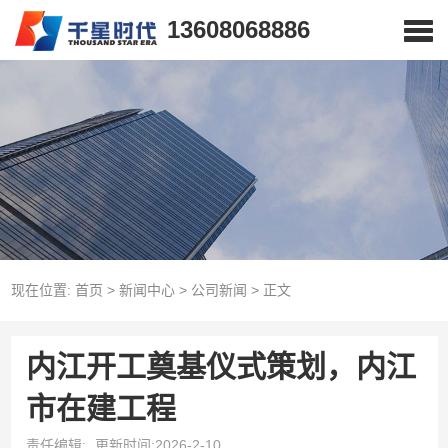
13608068886
现在位置:
首页
>
新闻中心
>
公司新闻
>
正文
内江开工奠基仪式策划，内江
市在建工程
责任编辑:
更新时间:2026-2-10