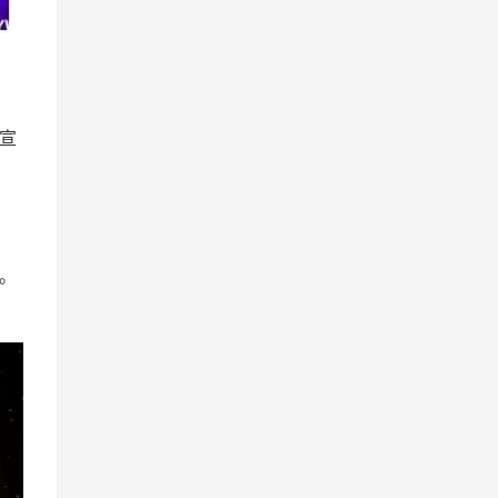
，
宣
。