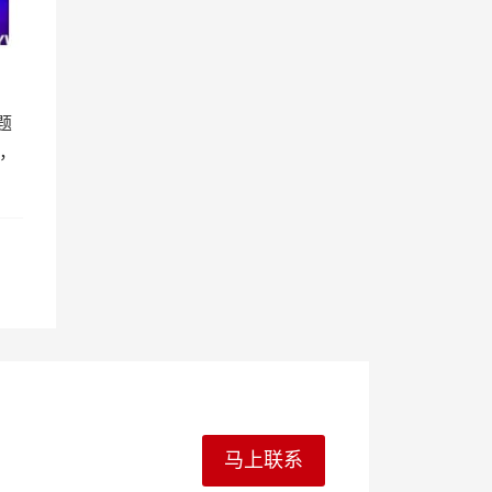
题
，
马上联系