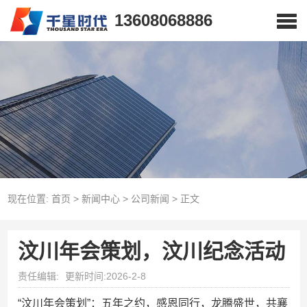
13608068886
现在位置:
首页
>
新闻中心
>
公司新闻
>
正文
汶川年会策划，汶川纪念活动
责任编辑:
更新时间:2026-2-8
“汶川年会策划”：五年之约，感恩同行，龙腾盛世，共襄