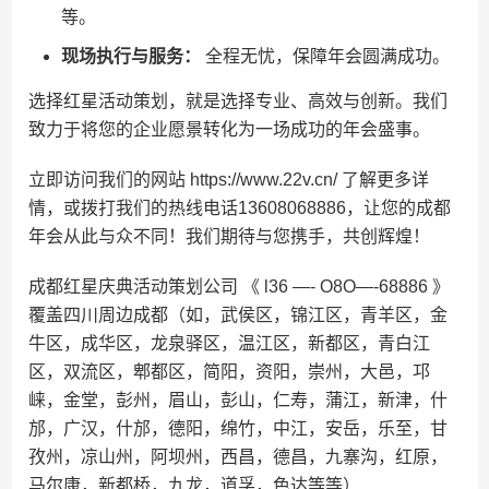
等。
现场执行与服务：
全程无忧，保障年会圆满成功。
选择红星活动策划，就是选择专业、高效与创新。我们
致力于将您的企业愿景转化为一场成功的年会盛事。
立即访问我们的网站 https://www.22v.cn/ 了解更多详
情，或拨打我们的热线电话13608068886，让您的成都
年会从此与众不同！我们期待与您携手，共创辉煌！
成都红星庆典活动策划公司 《 l36 —- O8O—-68886 》
覆盖四川周边成都（如，武侯区，锦江区，青羊区，金
牛区，成华区，龙泉驿区，温江区，新都区，青白江
区，双流区，郫都区，简阳，资阳，崇州，大邑，邛
崃，金堂，彭州，眉山，彭山，仁寿，蒲江，新津，什
邡，广汉，什邡，德阳，绵竹，中江，安岳，乐至，甘
孜州，凉山州，阿坝州，西昌，德昌，九寨沟，红原，
马尔康，新都桥，九龙，道孚，色达等等）