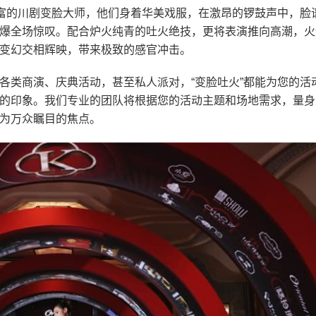
丰富的川剧变脸大师，他们身着华美戏服，在激昂的锣鼓声中，脸
爆全场惊叹。配合炉火纯青的吐火绝技，更将表演推向高潮，火
变幻交相辉映，带来极致的感官冲击。
各类商演、庆典活动，甚至私人派对，“变脸吐火”都能为您的活
的印象。我们专业的团队将根据您的活动主题和场地需求，量身
为万众瞩目的焦点。