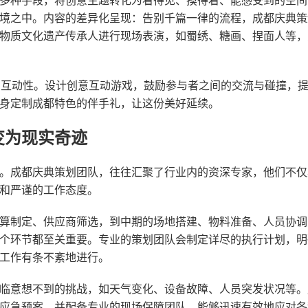
多种手段，将创意主题转化为看得见、摸得着、能感受到的空间
境之中。内容的差异化呈现：告别千篇一律的流程，成都庆典策
物质文化遗产传承人进行现场表演，如蜀绣、糖画、捏面人等，
感和互动性。设计创意互动游戏，鼓励参与者之间的交流与碰撞，
身定制成都特色的伴手礼，让这份美好延续。
变为现实奇迹
。成都庆典策划团队，往往汇聚了行业内的资深专家，他们不仅
和严谨的工作态度。
算制定、供应商筛选，到中期的场地搭建、物料准备、人员协调
个环节都至关重要。专业的策划团队会制定详尽的执行计划，明
工作有条不紊地进行。
临意想不到的挑战，如天气变化、设备故障、人员突发状况等。
应急预案，并配备专业的现场保障团队，能够迅速有效地应对各