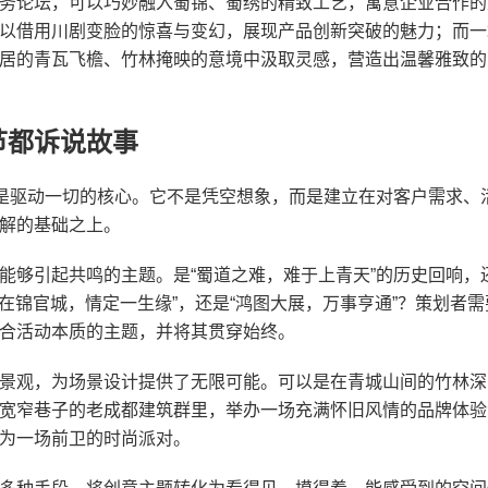
务论坛，可以巧妙融入蜀锦、蜀绣的精致工艺，寓意企业合作的
以借用川剧变脸的惊喜与变幻，展现产品创新突破的魅力；而一
居的青瓦飞檐、竹林掩映的意境中汲取灵感，营造出温馨雅致的
节都诉说故事
，是驱动一切的核心。它不是凭空想象，而是建立在对客户需求、
解的基础之上。
能够引起共鸣的主题。是“蜀道之难，难于上青天”的历史回响，
爱在锦官城，情定一生缘”，还是“鸿图大展，万事亨通”？策划者需
合活动本质的主题，并将其贯穿始终。
景观，为场景设计提供了无限可能。可以是在青城山间的竹林深
宽窄巷子的老成都建筑群里，举办一场充满怀旧风情的品牌体验
为一场前卫的时尚派对。