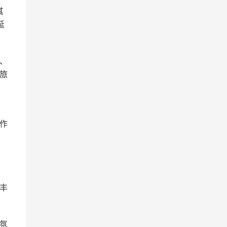
其
延
、
旅
作
丰
氛