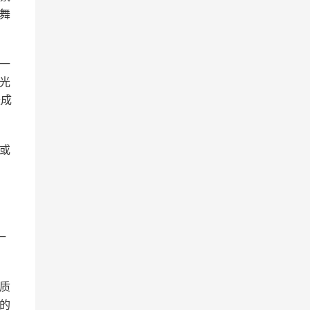
舞
一
光
经成
或
一
质
的