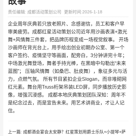
故事
责任编辑: 成都活动策划公司
更新时间:2026-1-18
企业周年庆典若只放老照片、念感谢信，员工和客户早
审美疲劳。成都红星活动策划公司近年用沙画表演+激光
舞+风情舞三件套，把品牌历程变成一场视觉叙事。 开场
沙画师在背光台上，用手绘出创业初期办公室、第一个
客户签约、疫情坚守等画面，配旁白，3分钟讲完十年；
中场激光舞登场，舞者手持光棒，在黑暗中勾勒出“未来
蓝图”； 压轴风情舞（如桑巴、肚皮舞），象征多元与活
力，点燃气氛。 所有节目紧扣企业Slogan，而非堆砌网
红元素。舞台用Truss桁架吊装LED屏，同步播放历史影
像，增强沉浸感。 成都本地庆典策划团队深知：周年不
是纪念过去，而是宣告未来。用艺术讲商业，才让人记
住。
上一篇:
成都酒会宴会太安静？红星策划用爵士乐队+小提琴+萨