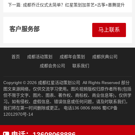
克斯营造格调
下一篇:
成都乔迁仪式太简单？红星策划加茶艺+古筝+墨舞提升
文化感成都宣传活动缺爆点？红星策划整合网红不倒翁+花式调
酒+街舞快闪成都乔迁仪式太简单？红星策划加茶艺+古筝+墨舞
客户服务部
马上联系
提升文化感
首页
成都活动策划
成都年会策划
成都庆典公司
成都会务公司
联系我们
Copyright © 2026
成都红星活动策划公司
All Rights Reserved 部分
图文来源网络，仅供交流学习使用。图片视频版权归原作者所有(包括
但不限于文字、图片、图表、著作权、商标权、商业信息等)，仅供学
习。如有侵权、虚假信息、错误信息或任何问题，请及时联系我们，
我们将在第一时间删除或更正。 电话136 0806 8886
蜀ICP备
12012970号-14
电话：
13608068886