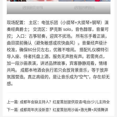
成都演艺公司
成都舞蹈演出
现场配置： 主区：电弦乐团（小提琴+大提琴+钢琴）演
奏经典爵士； 交流区：萨克斯 solo，音色醇厚，音量可
控； 入口：古筝轻奏，迎宾不扰场。 所有乐手着正装，
曲目提前确认（避免敏感或欢快曲风）。音量经声级计
校准，确保60分贝左右，优雅不喧闹。 搭配礼仪模特引
导入座、侍者托盘上酒，服务无声胜有声。若需亮点，
加一段沙画表演，讲述品牌故事，宾客静静观看，情绪
共鸣。 成都本地酒会执行若只会放背景音乐，等于放弃
氛围营造。真正高级的，是让音乐成为“空气”，存在却无
感。
上一篇:
成都年会缺主持人？红星策划提供双语/电台/少儿主持全
类型资源
下一篇:
成都周年庆没新意？红星策划用沙画+激光舞+风情舞讲