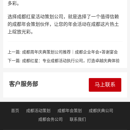
多彩。
选择成都红星活动策划公司，就是选择了一个值得信赖
的成都年会策划伙伴，让您的年会活动在成都这片热土
上绽放光彩。
上一篇:
成都周年庆典策划公司推荐｜成都企业年会+答谢宴会
+沙画+水鼓+维多利亚的秘密内衣秀，刷屏级案例
下一篇:
成都红星：专业成都活动执行公司，打造卓越庆典体验
客户服务部
马上联系
首页
成都活动策划
成都年会策划
成都庆典公司
成都会务公司
联系我们