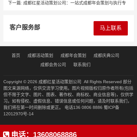
人表演+P3 屏抽奖，人气爆棚秘籍
下一篇:
成都红星活动策划公司：一站式成都年会策划与执行专
家
客户服务部
马上联系
首页
成都活动策划
成都年会策划
成都庆典公司
成都会务公司
联系我们
Copyright © 2026
成都红星活动策划公司
All Rights Reserved 部分
图文来源网络，仅供交流学习使用。图片视频版权归原作者所有(包括
但不限于文字、图片、图表、著作权、商标权、商业信息等)，仅供学
习。如有侵权、虚假信息、错误信息或任何问题，请及时联系我们，
我们将在第一时间删除或更正。 电话136 0806 8886
蜀ICP备
12012970号-14
电话：
13608068886