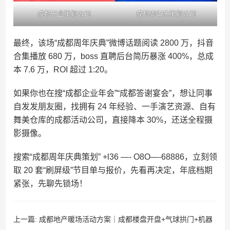
成都开业策划公司
成都周年庆策划公司
最终，该场“成都周年庆典”微博话题阅读 2800 万，抖音
合集播放 680 万，boss 直聘后台简历暴涨 400%，总成
本 7.6 万，ROI 超过 1:20。
如果你也在搜“成都企业年会”“成都答谢宴会”，想让同事
自发发朋友圈，找拥有 24 年经验、一手演艺资源、自有
舞美仓库的成都活动公司，直接降本 30%，还送全程摄
影摄像。
搜索“成都周年庆典策划” +l36 —- O8O—-68886，立刻领
取 20 套“刷屏级”节目单与报价，先看再决定，年底档期
紧张，先聊先锁场！
上一篇:
成都地产暖场活动方案｜成都楼盘开盘+气球拱门+机器