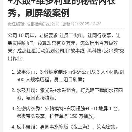
+水鼓+维多利亚的秘密内衣
秀，刷屏级案例
责任编辑: 成都活动策划公司
更新时间:2025-12-26
公司 10 周年，老板要求“让员工尖叫，让同行羡慕，让
朋友圈刷屏”，预算却只有 8 万元，怎么玩出百万级效
果？成都红星活动策划公司用“故事线+黑科技+反串秀”交
出作业：
故事沙画：3 分钟定制沙画讲述公司从 3 人小团队到
500 人规模历程，员工泪目刷屏；
水鼓开场：激光鼓+水鼓组合，灯光暗下瞬间水花四
溅，氛围直接拉满；
维密内衣秀：外籍模特+白羽翅膀+LED 地屏 T 台，
老板带头鼓掌，抖音单条 150 万播放；
反串舞蹈：男同事旗袍版《夜上海》，笑点密集，