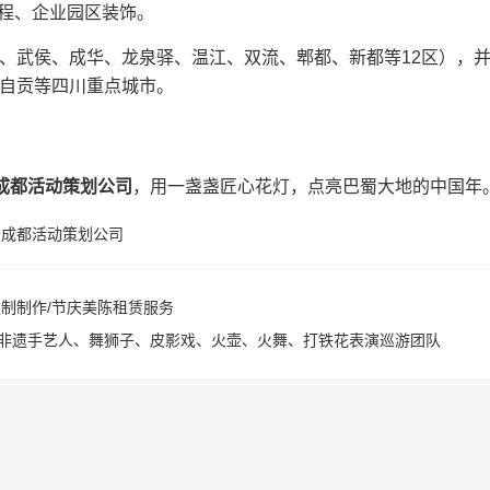
程、企业园区装饰。
、武侯、成华、龙泉驿、温江、双流、郫都、新都等12区），
自贡等四川重点城市。
成都活动策划公司
，用一盏盏匠心花灯，点亮巴蜀大地的中国年
,
成都活动策划公司
制制作/节庆美陈租赁服务
非遗手艺人、舞狮子、皮影戏、火壶、火舞、打铁花表演巡游团队