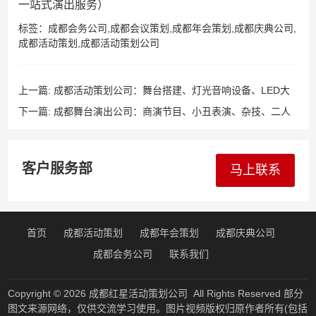
一站式演出服务）
标签：
成都会务公司
,
成都会议策划
,
成都年会策划
,
成都庆典公司
,
成都活动策划
,
成都活动策划公司
上一篇:
成都活动策划公司：舞台搭建、灯光音响设备、LED大
屏幕、舞台背景板搭建、演出设备和活动用品、以及会场布置等
下一篇:
成都舞台演出公司：商演节目、小丑表演、杂技、二人
大型活动影视制作等一站式服务！
转、相声、武术、京剧、特技、魔幻泡泡秀、沙画、激光舞、激
光竖琴
客户服务部
马上联系
首页
成都活动策划
成都年会策划
成都庆典公司
成都会务公司
联系我们
Copyright © 2026
成都红星活动策划公司
All Rights Reserved 部分
图文来源网络，仅供交流学习使用。图片视频版权归原作者所有(包括