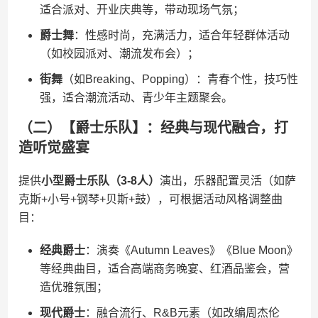
适合派对、开业庆典等，带动现场气氛；
​爵士舞​
​：性感时尚，充满活力，适合年轻群体活动
（如校园派对、潮流发布会）；
​街舞​
​（如Breaking、Popping）：青春个性，技巧性
强，适合潮流活动、青少年主题聚会。
（二）【爵士乐队】：经典与现代融合，打
造听觉盛宴
提供​
​小型爵士乐队（3-8人）​
​演出，乐器配置灵活（如萨
克斯+小号+钢琴+贝斯+鼓），可根据活动风格调整曲
目：
​经典爵士​
​：演奏《Autumn Leaves》《Blue Moon》
等经典曲目，适合高端商务晚宴、红酒品鉴会，营
造优雅氛围；
​现代爵士​
​：融合流行、R&B元素（如改编周杰伦