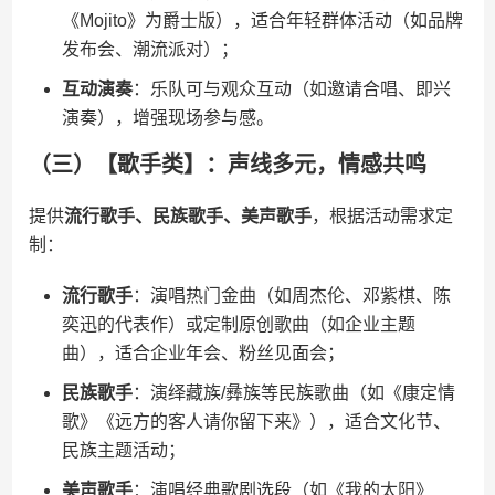
《Mojito》为爵士版），适合年轻群体活动（如品牌
发布会、潮流派对）；
​互动演奏​
​：乐队可与观众互动（如邀请合唱、即兴
演奏），增强现场参与感。
（三）【歌手类】：声线多元，情感共鸣
提供​
​流行歌手、民族歌手、美声歌手​
​，根据活动需求定
制：
​流行歌手​
​：演唱热门金曲（如周杰伦、邓紫棋、陈
奕迅的代表作）或定制原创歌曲（如企业主题
曲），适合企业年会、粉丝见面会；
​民族歌手​
​：演绎藏族/彝族等民族歌曲（如《康定情
歌》《远方的客人请你留下来》），适合文化节、
民族主题活动；
​美声歌手​
​：演唱经典歌剧选段（如《我的太阳》