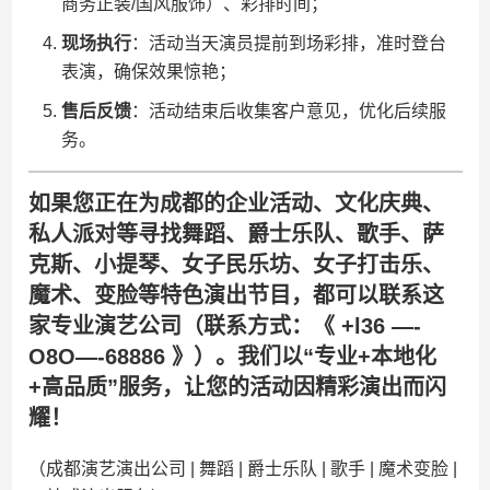
商务正装/国风服饰）、彩排时间；
​现场执行​
​：活动当天演员提前到场彩排，准时登台
表演，确保效果惊艳；
​售后反馈​
​：活动结束后收集客户意见，优化后续服
务。
如果您正在为成都的​
​企业活动、文化庆典、
私人派对​
​等寻找舞蹈、爵士乐队、歌手、萨
克斯、小提琴、女子民乐坊、女子打击乐、
魔术、变脸等特色演出节目，都可以联系这
家专业演艺公司（联系方式：《 +l36 —-
O8O—-68886 》）。我们以“专业+本地化
+高品质”服务，让您的活动因精彩演出而闪
耀！
（成都演艺演出公司 | 舞蹈 | 爵士乐队 | 歌手 | 魔术变脸 |