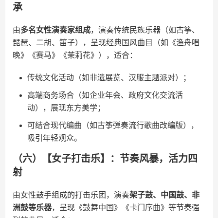
承
由​
​多名女性演奏家组成​
​，演奏传统民族乐器（如古筝、
琵琶、二胡、笛子），呈现经典国风曲目（如《渔舟唱
晚》《赛马》《茉莉花》），适合：
传统文化活动（如非遗展览、汉服主题派对）；
高端商务场合（如企业年会、政府文化交流活
动），展现东方美学；
可结合现代编曲（如古筝弹奏流行歌曲改编版），
吸引年轻观众。
（六）【女子打击乐】：节奏风暴，活力四
射
由女性鼓手组成的打击乐团，演奏​
​架子鼓、中国鼓、非
洲鼓等乐器​
​，呈现《鼓舞中国》《卡门序曲》等节奏强