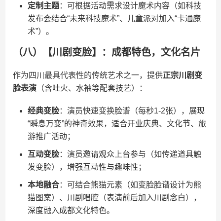
​定制主题​
​：可根据活动需求设计魔术内容（如科技
发布会结合“未来科技魔术”、儿童派对加入“卡通魔
术”）。
（八）【川剧变脸】：成都特色，文化名片
作为四川最具代表性的传统艺术之一，提供​
​正宗川剧变
脸表演​
​（含吐火、水袖等配套技艺）：
​经典变脸​
​：演员快速变换脸谱（每秒1-2张），展现
“瞬息万变”的神奇效果，适合开业庆典、文化节、旅
游推广活动；
​互动变脸​
​：演员邀请观众上台参与（如传递道具触
发变脸），增强互动性与趣味性；
​本地融合​
​：可结合熊猫元素（如变脸脸谱设计为熊
猫图案）、川剧唱腔（表演前后加入川剧念白），
深度融入成都文化特色。