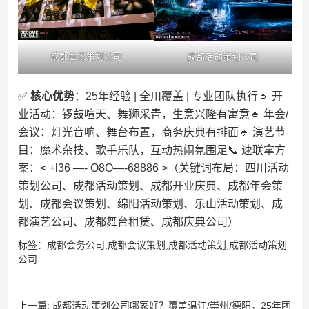
成都会议策划公司
成都活动策划公司
✅ ​
​核心优势​
​：25年经验 | 全川覆盖 | 专业团队执行🔹 开
业活动：锣鼓喧天、舞狮采青，生意兴隆有寓意🔹 年会/
会议：灯光音响、舞台布置，商务庆典有排面🔹 演艺节
目：魔术杂技、歌手乐队，互动热闹氛围足📞 速联拿方
案：< +l36 —- O8O—-68886 >（关键词布局：四川活动
策划公司、成都活动策划、成都开业庆典、成都年会策
划、成都会议策划、绵阳活动策划、乐山活动策划、成
都演艺公司、成都舞台租赁、成都庆典公司）
标签：
成都会务公司
,
成都会议策划
,
成都活动策划
,
成都活动策划
公司
上一篇:
成都活动策划公司哪家好？覆盖温江/崇州/德阳，25年团