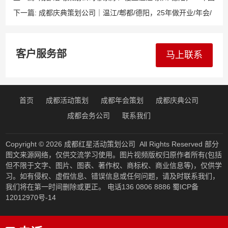
队承接开业/年会/会议/演艺活动​
下一篇:
成都庆典策划公司｜温江/郫都/德阳，25年做开业/年会/
会议/演艺一站式服务
客户服务部
马上联系
首页
成都活动策划
成都年会策划
成都庆典公司
成都会务公司
联系我们
Copyright © 2026
成都红星活动策划公司
All Rights Reserved 部分
图文来源网络，仅供交流学习使用。图片视频版权归原作者所有(包括
但不限于文字、图片、图表、著作权、商标权、商业信息等)，仅供学
习。如有侵权、虚假信息、错误信息或任何问题，请及时联系我们，
我们将在第一时间删除或更正。 电话136 0806 8886
蜀ICP备
12012970号-14