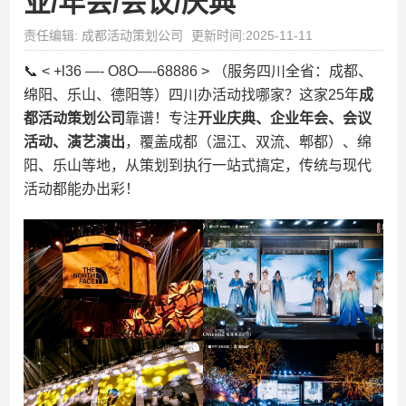
业/年会/会议/庆典​
责任编辑: 成都活动策划公司
更新时间:2025-11-11
📞 < +l36 —- O8O—-68886 > （服务四川全省：成都、
绵阳、乐山、德阳等）四川办活动找哪家？这家25年​
​成
都活动策划公司​
​靠谱！专注​
​开业庆典、企业年会、会议
活动、演艺演出​
​，覆盖成都（温江、双流、郫都）、绵
阳、乐山等地，从策划到执行一站式搞定，传统与现代
活动都能办出彩！