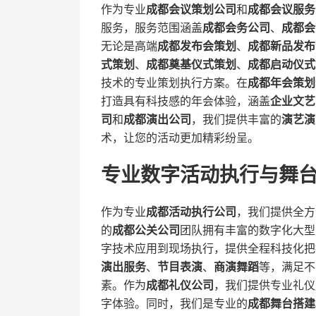
作为专业​
​成都会议策划公司​
​和​
​成都会议服务
服务，服务范围涵盖​
​成都会务公司​
​、​
​成都
无论是高端​
​成都发布会策划​
​、​
​成都新品发布
式策划​
​、​
​成都奠基仪式策划​
​、​
​成都启动仪式
技术的专业策划执行方案。在​
​成都年会策划​
打造具有科技感的年会体验，涵盖​
​企业文艺
司​
​和​
​成都演出公司​
​，我们提供丰富的​
​演艺演
术，让您的活动更加精彩纷呈。
专业数字活动执行与舞
作为专业​
​成都活动执行公司​
​，我们提供全方
的​
​成都公关公司​
​团队拥有丰富的数字化大
字技术应用到现场执行，提供全程科技化把
演出服务​
​、​
​节目表演​
​、​
​商演舞蹈​
​等，满足
素。作为​
​成都礼仪公司​
​，我们提供专业礼
字体验。同时，我们是专业的​
​成都舞台搭建​