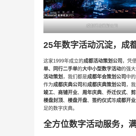
成都活动策划公司
25年数字活动沉淀，成
这家1999年成立的​
​成都活动策划公司​
​，凭
单、同行二手单​
​的​
​大中小型数字活动​
​的强
活动策划​
​，我们都是​
​成都年会策划公司​
​中
作为​
​成都庆典公司​
​和​
​成都庆典策划公司​
​，
竣工​
​、​
​商铺开业​
​、​
​周年庆典​
​、​
​乔迁仪式​
​、​
​
楼盘封顶​
​、​
​楼盘开盘​
​、​
​签约仪式​
​等​
​成都开业
足的数字庆典。
全方位数字活动服务，