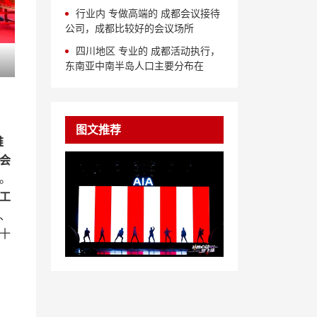
行业内 专做高端的 成都会议接待
公司，成都比较好的会议场所
四川地区 专业的 成都活动执行，
东南亚中南半岛人口主要分布在
图文推荐
难
年会
。
开工
​、​
十