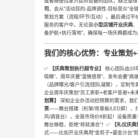
或者随便找家只提供设备的团队，缺乏整体
司​
​，会从“活动目的-品牌调性-目标受众”
策划方案（流程/环节/互动），最后通过
服务的客户中，无论是​
​小型店铺开业庆典​
​、​
备护航+执行落地”，确保每一场庆典都成为
​我们的核心优势：专业策划+
✅ ​
​【庆典策划执行超专业】​
​ 核心团队由
吸睛”、周年庆要“温情感恩”、发布会要“高
（品牌曝光/客户引流/团队凝聚），定制专
企业周年庆策划“员工表彰+老客户答谢+未来
划算】​
​ 深知企业办活动控预算的需求，我
赁​
​——舞台搭建（桁架/背景板/LED屏）
风/调音台），全是市场价8折起！设备质
舞台够稳，拒绝“将就凑合”！✅ ​
​【礼仪庆典
式——比如开业庆典用“金剪子+鎏金沙台”