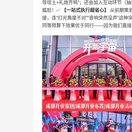
导培土+礼炮齐鸣”；还会加入互动环节（抽
尴尬！✅ ​
​【一站式执行超省心】​
​ 从前期
接，连“灯光角度不对”“音响突然没声”这
同等预算下效果优于同行——因为我们直接