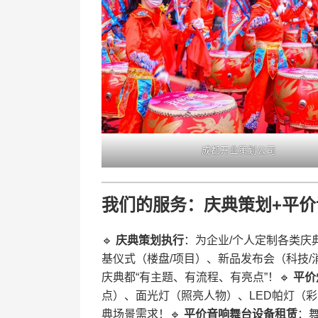
成都开业策划公司
​我们的服务：庆典策划+平价
🔹 ​
​庆典策划执行​
​：为企业/个人定制各类
基仪式（楼盘/项目）、新品发布会（科技
庆典都“有主题、有流程、有亮点”！🔹 ​
​平
点）、面光灯（照亮人物）、LED帕灯（彩
典场景需求！🔹 ​
​平价音响舞台设备租赁​
​