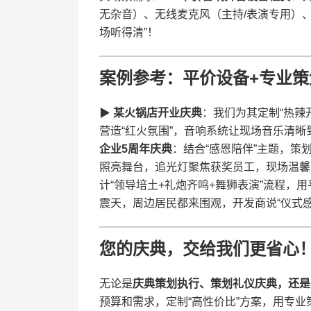
无杂音）、无线麦克风（主持/表演专用）
场听得清”！
​案例参考：平价设备+专业策
▶ ​
​某火锅店开业庆典​
​：我们为其定制“热
营造“红火氛围”，音响系统让现场音乐清晰到
企业5周年庆典​
​：结合“感恩陪伴”主题，
照亮舞台，追光灯聚焦获奖员工，现场温馨又
计“领导培土+礼炮齐鸣+舞狮表演”流程
震天，周边居民都来围观，开发商说“仪式感
​您的庆典，交给我们更省心！
无论是​
​庆典策划执行、策划礼仪庆典，还是
预算和需求，定制“高性价比”方案，用专