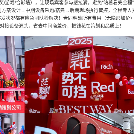
奖/游戏/合影墙），让现场宾客参与感拉满，避免“站着看完全程”
策划方案设计→中期设备采购/搭建→后期现场执行管控，全程专人
种突发状况都有应急团队秒解决！合同明确所有费用（无隐形加价
对接设备源头，省去中间商差价，把钱花在策划和品质上！