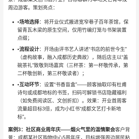
周边游客。策划亮点：
•​
​场地选择​
​：将开业仪式搬进宽窄巷子百年茶馆，保
留青瓦木梁的原生空间，仅用竹编灯笼与书架装置
点缀；
•​
​流程设计​
​：开场由评书艺人讲述“书店的前世今生”
（虚构故事，融入成都历史典故），随后店主以“盖
碗茶礼”致敬到场嘉宾（三杯茶：第一杯敬传承，第
二杯敬创新，第三杯敬读者）；
•​
​互动环节​
​：设置“书香盲盒”——顾客抽取印有杜甫
诗句或成都地标的书签，扫码可解锁书店隐藏福利
（如免费阅读区、文创折扣）。效果：开业首周客
流量超目标3倍，成为小红书“成都文艺打卡新地
标”。
​案例3：社区商业周年庆——烟火气里的温情聚会​
​客户背
景：成都某社区购物中心5周年庆，目标增强周边居民粘