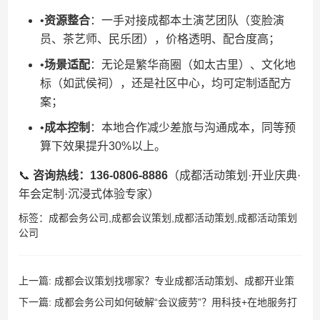
•​
​资源整合​
​：一手对接成都本土演艺团队（变脸演
员、茶艺师、民乐团），价格透明、配合度高；
•​
​场景适配​
​：无论是繁华商圈（如太古里）、文化地
标（如武侯祠），还是社区中心，均可定制适配方
案；
•​
​成本控制​
​：本地合作减少差旅与沟通成本，同等预
算下效果提升30%以上。
📞 ​
​咨询热线：136-0806-8886​
​（成都活动策划·开业庆典·
年会定制·沉浸式体验专家）
标签：
成都会务公司
,
成都会议策划
,
成都活动策划
,
成都活动策划
公司
上一篇:
成都会议策划找哪家？专业成都活动策划、成都开业策
划、成都会务公司、成都年会策划，成都演艺演出赋能会议​
下一篇:
成都会务公司如何破解“会议疲劳”？用科技+在地服务打