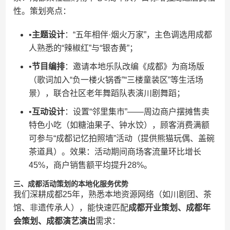
性。策划亮点：
•​
​主题设计​
​：“五年相伴·烟火万家”，主色调选用成都
人熟悉的“辣椒红”与“银杏黄”；
•​
​节目编排​
​：邀请本地乐队改编《成都》为商场版
（歌词加入“负一楼火锅香”“三楼童装区”等生活场
景），联合社区老年舞蹈队表演川剧舞蹈；
•​
​互动设计​
​：设置“邻里集市”——周边商户摆摊售卖
特色小吃（如糖油果子、钟水饺），顾客消费满额
可参与“成都记忆拍照墙”活动（提供熊猫玩偶、盖碗
茶道具）。效果：活动期间商场客流量环比增长
45%，商户销售额平均提升28%。
​三、成都活动策划的本地化服务优势​
我们深耕成都25年，熟悉本地资源网络（如川剧团、茶
馆、非遗传承人），能快速匹配​
​成都开业策划、成都年
会策划、成都演艺演出​
​需求：