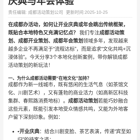
庆典与年会体验​
责任编辑: 成都活动策划公司
更新时间:2025-10-25
在成都办活动，如何让开业庆典或年会跳出传统框架，
既贴合本地特色又充满记忆点？​
​ 我们专注​
​成都活动策
划、成都开业策划、成都年会策划​
​领域多年，发现越来
越多企业不再满足于“流程达标”，而是追求“文化共鸣+沉
浸体验”。今天分享3个本地化创新案例，带你解锁成都
活动策划的新玩法！
​一、为什么成都活动需要“在地文化”加持？​
成都作为新一线城市，既有悠闲的生活气息（如茶馆文
化、川剧艺术），又有蓬勃的商业活力（如高新区科技
集群、春熙路消费地标）。​
​成都活动策划​
​若能巧妙融合
这些元素，既能引发本地受众情感共鸣，又能为外地客
户留下深刻印象。例如：
•​
​开业庆典​
​：结合川剧变脸、茶艺表演，传递“宾至如
归”的待客之道；