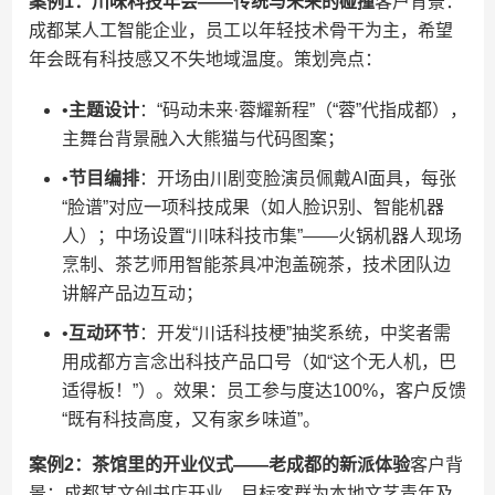
​案例1：川味科技年会——传统与未来的碰撞​
​客户背景：
成都某人工智能企业，员工以年轻技术骨干为主，希望
年会既有科技感又不失地域温度。策划亮点：
•​
​主题设计​
​：“码动未来·蓉耀新程”（“蓉”代指成都），
主舞台背景融入大熊猫与代码图案；
•​
​节目编排​
​：开场由川剧变脸演员佩戴AI面具，每张
“脸谱”对应一项科技成果（如人脸识别、智能机器
人）；中场设置“川味科技市集”——火锅机器人现场
烹制、茶艺师用智能茶具冲泡盖碗茶，技术团队边
讲解产品边互动；
•​
​互动环节​
​：开发“川话科技梗”抽奖系统，中奖者需
用成都方言念出科技产品口号（如“这个无人机，巴
适得板！”）。效果：员工参与度达100%，客户反馈
“既有科技高度，又有家乡味道”。
​案例2：茶馆里的开业仪式——老成都的新派体验​
​客户背
景：成都某文创书店开业，目标客群为本地文艺青年及