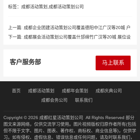
标签：
成都活动策划
,
成都活动策划公司
上一篇:
成都企业团建活动策划公司覆盖德阳中江广汉等20城 户
外拓展+室内轰趴+团队游戏 一站式执行不用操心​
下一篇:
成都展会活动策划公司覆盖什邡绵竹广汉等20城 展位设
计+灯光音响+互动体验 让你的展台人流翻倍
客户服务部
马上联系
首页
成都活动策划
成都年会策划
成都庆典公司
成都会务公司
联系我们
Copyright © 2026
成都红星活动策划公司
All Rights Reserved 部分
图文来源网络，仅供交流学习使用。图片视频版权归原作者所有(包括
但不限于文字、图片、图表、著作权、商标权、商业信息等)，仅供学
习。如有侵权、虚假信息、错误信息或任何问题，请及时联系我们，