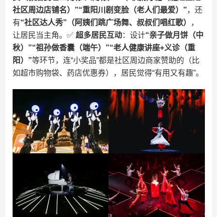
社区周边店铺名）”“重阳川剧变脸（老人们最爱）”​
​，还
有​
​“社区达人秀”（阿姨们跳广场舞、叔叔们唱红歌）​
​，
让居民当主角。✅ ​
​超多居民互动​
​：设计​
​“亲子做月饼（中
秋）”“祖孙做香囊（端午）”“老人健康讲座+义诊（重
阳）”​
​等环节，连“小奖品”都是社区周边商家赞助的（比
如超市购物袋、药店优惠券），居民觉得“有用又有趣”。