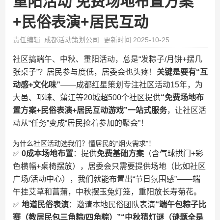
重阳活动 免费场地布置方案
+民俗表演+居民互动​
责任编辑: 成都活动策划公司
更新时间:2025-10-25
社区搞端午、中秋、重阳活动，总是“发粽子/月饼+摆几
张桌子”？居民参与度低，居委会也头疼！​
​关键是要有“互
动感+文化味”​
​——成都红星策划专注社区活动15年，为
大邑、邛崃、蒲江等20城超500个社区提供​
​“免费场地布
置方案+民俗表演+居民互动游戏”一站式服务​
​，让社区活
动从“任务”变成“居民抢着参加的聚会”！
为什么社区活动选我们？懂居民的“烟火需求”！
✅ ​
​0成本场地布置​
​：提供​
​免费基础方案​
​（含气球拱门+彩
色横幅+桌椅摆放），居委会只需要提供场地（比如社区
广场/活动中心），我们就能布置出“节日氛围感”——端
午挂艾草和菖蒲，中秋摆玉兔灯笼，重阳放长寿菊花。
✅ ​
​地道民俗表演​
​：邀请本地民俗团队表演​
​“端午包粽子比
赛（教居民包三角粽/四角粽）”“中秋猜灯谜（谜题全是