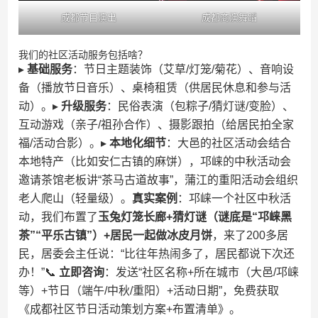
成都节目演出
成都商演舞蹈
我们的社区活动服务包括啥？
▸ ​
​基础服务​
​：节日主题装饰（艾草/灯笼/菊花）、音响设
备（播放节日音乐）、桌椅租赁（供居民休息和参与活
动）。▸ ​
​升级服务​
​：民俗表演（包粽子/猜灯谜/变脸）、
互动游戏（亲子/祖孙合作）、摄影跟拍（给居民拍全家
福/活动合影）。▸ ​
​本地化细节​
​：大邑的社区活动会结合
本地特产（比如安仁古镇的麻饼），邛崃的中秋活动会
邀请茶馆老板讲“茶马古道故事”，蒲江的重阳活动会组织
老人爬山（轻量级）。​
​真实案例​
​：邛崃一个社区中秋活
动，我们布置了​
​玉兔灯笼长廊+猜灯谜（谜底是“邛崃黑
茶”“平乐古镇”）+居民一起做冰皮月饼​
​，来了200多居
民，居委会主任说：“比往年热闹多了，居民都说下次还
办！”📞 ​
​立即咨询​
​：发送“社区名称+所在城市（大邑/邛崃
等）+节日（端午/中秋/重阳）+活动日期”，免费获取
《成都社区节日活动策划方案+布置清单》。