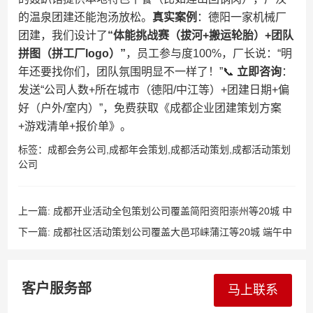
的温泉团建还能泡汤放松。​
​真实案例​
​：德阳一家机械厂
团建，我们设计了​
​“体能挑战赛（拔河+搬运轮胎）+团队
拼图（拼工厂logo）”​
​，员工参与度100%，厂长说：“明
年还要找你们，团队氛围明显不一样了！”📞 ​
​立即咨询​
​：
发送“公司人数+所在城市（德阳/中江等）+团建日期+偏
好（户外/室内）”，免费获取《成都企业团建策划方案
+游戏清单+报价单》。
标签：
成都会务公司
,
成都年会策划
,
成都活动策划
,
成都活动策划
公司
上一篇:
成都开业活动全包策划公司覆盖简阳资阳崇州等20城 中
小型门店开业庆典舞狮布置LED屏租赁一站式服务​
下一篇:
成都社区活动策划公司覆盖大邑邛崃蒲江等20城 端午中
秋重阳活动 免费场地布置方案+民俗表演+居民互动​
客户服务部
马上联系