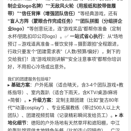
制企业logo名牌）”“无敌风火轮（用报纸和胶带做履
带）”“信任背摔（增强团队信任）”​
​等经典游戏，还有​
“盲人方阵（蒙眼合作完成任务）”“团队拼图（分组拼企
业logo）”​
​等创意玩法，连“游戏奖品”都帮你准备（定制
水杯/钥匙扣印公司logo）。✅ ​
​一站式省心执行​
​：从“场地
预订→游戏道具准备→餐饮安排→摄影跟拍”全程跟进，
行政只要发个“团建需求表”（人数/预算/偏好），剩下的
交给我们！连“游戏规则讲解”“安全注意事项”都帮你培训
好，不用担心冷场或出意外。
我们的团建服务包括啥？
▸ ​
​基础方案​
​：户外拓展（适合晴天，含3-4个团队游戏+教
练指导）、室内轰趴（适合下雨天，含KTV/桌游/麻将
+简餐）。▸ ​
​升级方案​
​：定制主题团建（比如“复古80年
代”“动漫cosplay”）、专业拓展教练（带过500人以上大
团队）、团建视频剪辑（记录精彩瞬间发给员工）。▸ ​
​本
地化细节​
​：德阳的户外场地有天然草坪和遮阳棚，中江
的轰趴馆提供本地特色午餐（比如连山回锅肉），广汉