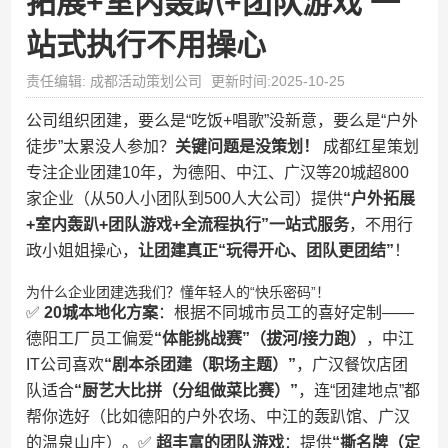
拓展+室内轰趴+团队游戏 一
站式执行不用操心​
责任编辑: 成都活动策划公司
更新时间:2025-10-25
公司组织团建，要么是“吃饭+唱歌”没新意，要么是“户外
徒步”太累没人参加？​
​关键问题是没策划！​
​ 成都红星策划
专注企业团建10年，为德阳、中江、广汉等20城超800
家企业（从50人小团队到500人大公司）提供​
​“户外拓展
+室内轰趴+团队游戏+全流程执行”一站式服务​
​，不用行
政小姐姐操心，​
​让团建真正“玩得开心、团队更团结”​
​！
为什么企业团建选我们？懂年轻人的“快乐密码”！
✅ ​
​20城本地化方案​
​：根据不同城市员工的喜好定制——
德阳工厂员工偏爱​
​“体能挑战赛”（拔河/接力跑）​
​，中江
IT公司喜欢​
​“剧本杀团建（职场主题）”​
​，广汉餐饮店团
队适合​
​“厨艺大比拼（分组做菜比赛）”​
​，连“团建地点”都
帮你选好（比如德阳的户外农场、中江的轰趴馆、广汉
的温泉山庄）。✅ ​
​超丰富的团队游戏​
​：提供​
​“撕名牌（定