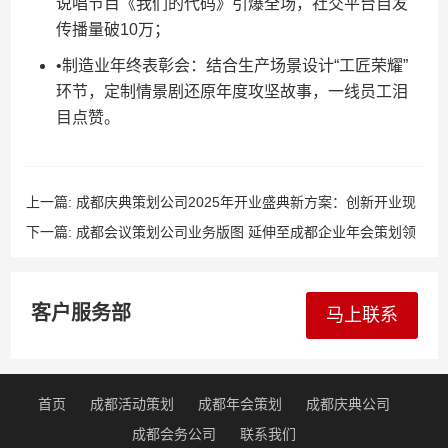
说唱节目《我们的代码》引爆全场，社交平台自发
传播量破10万；
•制造业年终表彰会：结合生产场景设计“工匠荣耀”
环节，定制情景剧还原年度攻坚故事，一线员工泪
目点赞。
上一篇:
成都庆典策划公司2025年开业盛典新方案：创新开业现
场布置+数字化典礼仪式+环保礼炮彩烟+定制节目演出
下一篇:
成都会议策划公司业务版图 延伸至成都企业年会策划领
域 联合成都演艺公司打造精品成都节目表演
客户服务部
马上联系
首页
成都活动策划
成都年会策划
成都庆典公司
成都会务公司
联系我们