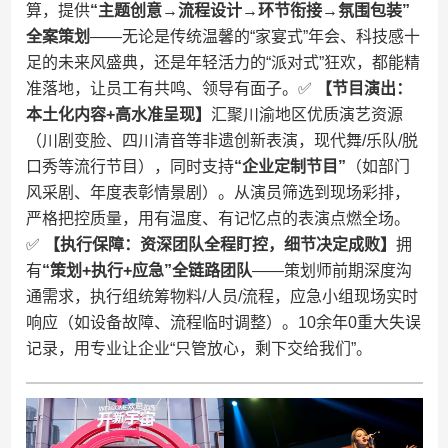
算，提供​
​“主题创意→流程设计→环节衔接→氛围包装”
全案策划​
​——无论是传统温馨的“家宴式”年会、科技感十
足的未来风盛典，还是年轻活力的“派对式”狂欢，都能精
准落地，让员工有共鸣、领导有面子。✅ ​
​【节目演出：
本土化内容+高水准呈现】​
​汇聚川渝地区优质演艺资源
（川剧变脸、四川清音等非遗创新表演，现代舞/乐队/脱
口秀等流行节目），同时支持​
​“企业定制节目”​
​（如部门
风采剧、年度表彰情景剧）。从演员筛选到现场彩排，
严格把控质量，用有温度、有记忆点的表演点燃全场。
✅ ​
​【执行保障：资深团队全程盯控，细节决定成败】​
​拥
有​
​“策划+执行+应急”全链路团队​
​——策划师前期深度沟
通需求，执行组统筹物料/人员/流程，应急小组现场实时
响应（如设备故障、流程临时调整）。10余年0重大失误
记录，用专业让企业“只管放心，剩下交给我们”。