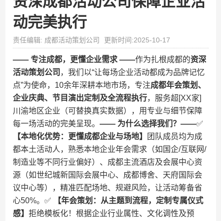
资深成都活动公司保障企业活
动完美执行
责任编辑: 成都活动策划公司
更新时间:2025-10-17
—— 专注成都，更懂企业需求 ——​
​作为扎根成都的​
​资深
活动策划公司​
​，我们以“让每场企业活动都成为品牌记忆
点”为使命，10余年深耕本地市场，专注​
​成都年会策划、
企业庆典、节目演出定制及全流程执行​
​，服务超[XX家]
川渝地区企业（可替换真实数据），用专业与细节保障
每一场活动的完美呈现。​
​—— 为什么选择我们？——​
​✅ ​
【本地化优势：更懂成都企业与场地】​
​团队成员均为成
都本土活动人，熟悉本地企业年会需求（如国企/互联网/
制造业等不同行业偏好）、成都主流酒店及会展中心资
源（如世纪城新国际会展中心、成都博舍、天府国际会
议中心等），精准匹配场地、规避风险，让活动筹备省
心50%。✅ ​
​【年会策划：从主题到流程，定制专属仪式
感】​
​拒绝模板化！根据企业行业属性、文化调性及预