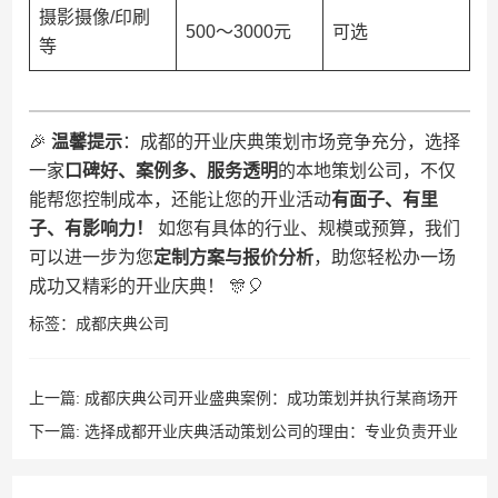
摄影摄像/印刷
500～3000元
可选
等
🎉 ​
​温馨提示​
​：成都的开业庆典策划市场竞争充分，选择
一家​
​口碑好、案例多、服务透明​
​的本地策划公司，不仅
能帮您控制成本，还能让您的开业活动​
​有面子、有里
子、有影响力！​
​ 如您有具体的行业、规模或预算，我们
可以进一步为您​
​定制方案与报价分析​
​，助您轻松办一场
成功又精彩的开业庆典！ 🎊🎈
标签：
成都庆典公司
上一篇:
成都庆典公司开业盛典案例：成功策划并执行某商场开
业活动 涵盖现场布置、礼炮彩烟及精彩宴会节目演出
下一篇:
选择成都开业庆典活动策划公司的理由：专业负责开业
现场布置与典礼仪式 提供礼炮彩烟与节目演出等全流程服务