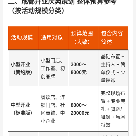
二、成都开业庆典策划 ​
​整体预算参考
（按活动规模分类）​
预算范围
包含内容
活动规模
适用对象
（大致）
简述
基础布置 +
小型门店、
​小型开业
​3000～
主持人 + 简
工作室、初
（简约版）​
8000元​
单仪式 + 少
创品牌
量装饰
完整现场布
餐饮店、连
置 + 专业典
​中型开业
锁门店、社
​8000～
礼 + 舞蹈/
（标准版）​
区商铺、中
20000元​
舞狮 + 氛围
小企业
特效