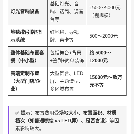
基础灯光、音
1500～5000元
​灯光音响设备​
响、话筒、调音
（视规模）
台等
​地毯/指引牌/指
红地毯、导视
500～2000元
示系统​
牌、桌卡等
​整体基础布置套
包括舞台+背景
​约 5000～
餐（中小型）​
+签到+简单装饰
12000元​
​高端定制布置
大型舞台、LED
​15000元～数万
（大型门店/企
屏、主题造型、
元不等​
业）​
多区域布置
✅ ​
​提示​
​：布置费用受​
​场地大小、布置面积、材质
档次（如普通喷绘 vs LED屏）、是否含设计​
​等因
素影响较大。