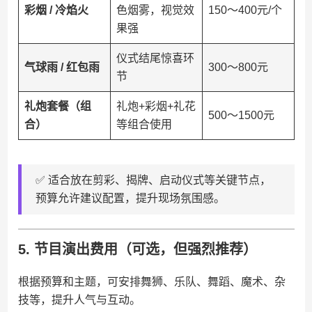
​彩烟 / 冷焰火​
色烟雾，视觉效
150～400元/个
果强
仪式结尾惊喜环
​气球雨 / 红包雨​
300～800元
节
​礼炮套餐（组
礼炮+彩烟+礼花
500～1500元
合）​
等组合使用
✅ 适合放在剪彩、揭牌、启动仪式等关键节点，
预算允许建议配置，提升现场氛围感。
5. ​
​节目演出费用（可选，但强烈推荐）​
根据预算和主题，可安排舞狮、乐队、舞蹈、魔术、杂
技等，提升人气与互动。