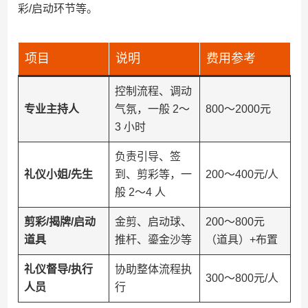
彩/启动环节等。
项目
说明
费用参考
控制流程、调动
​专业主持人​
气氛，一般 2～
800～2000元
3 小时
负责引导、签
​礼仪小姐/先生​
到、剪彩等，一
200～400元/人
般 2～4 人
​剪彩/揭牌/启动
金剪、启动球、
200～800元
道具​
推杆、鎏金沙等
（道具）+布置
​礼仪督导/执行
协助整体流程执
300～800元/人
人员​
行