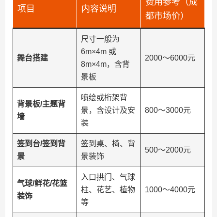
费用参考（成
项目
内容说明
都市场价）
尺寸一般为
6m×4m 或
​舞台搭建​
2000～6000元
8m×4m，含背
景板
喷绘或桁架背
​背景板/主题背
景，含设计及安
800～3000元
墙​
装
​签到台/签到背
签到桌、椅、背
500～2000元
景​
景装饰
入口拱门、气球
​气球/鲜花/花篮
柱、花艺、植物
1000～4000元
装饰​
等