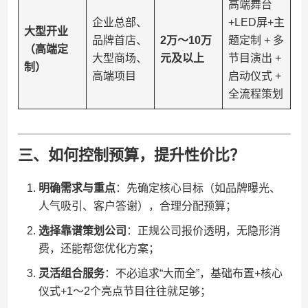
高端舞台
企业总部、
+LED屏+主
​大型开业
品牌首店、
​2万～10万
题定制 + 多
（高端定
大型商场、
元及以上​
节目演出 +
制）​
高端项目
启动仪式 +
全流程策划
三、如何控制预算，提升性价比？
​明确需求与重点​
​：先确定核心目标（如品牌曝光、
人气吸引、客户答谢），合理分配预算；
​选择靠谱策划公司​
​：正规公司报价透明，无隐形消
费，还能帮您优化方案；
​灵活组合服务​
​：不必追求“大而全”，基础布置+核心
仪式+1～2个亮点节目往往就足够；