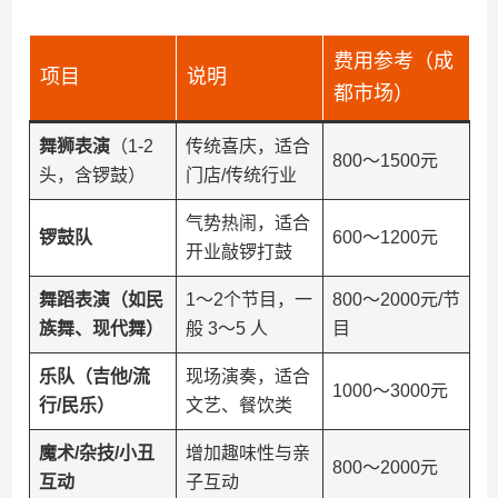
费用参考（成
项目
说明
都市场）
​舞狮表演​
​（1-2
传统喜庆，适合
800～1500元
头，含锣鼓）
门店/传统行业
气势热闹，适合
​锣鼓队​
600～1200元
开业敲锣打鼓
​舞蹈表演（如民
1～2个节目，一
800～2000元/节
族舞、现代舞）​
般 3～5 人
目
​乐队（吉他/流
现场演奏，适合
1000～3000元
行/民乐）​
文艺、餐饮类
​魔术/杂技/小丑
增加趣味性与亲
800～2000元
互动​
子互动