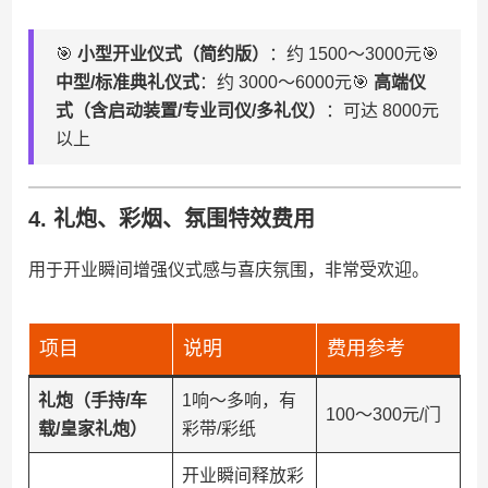
🎯 ​
​小型开业仪式（简约版）​
​：约 1500～3000元🎯
​中型/标准典礼仪式​
​：约 3000～6000元🎯 ​
​高端仪
式（含启动装置/专业司仪/多礼仪）​
​：可达 8000元
以上
4. ​
​礼炮、彩烟、氛围特效费用​
用于开业瞬间增强仪式感与喜庆氛围，非常受欢迎。
项目
说明
费用参考
​礼炮（手持/车
1响～多响，有
100～300元/门
载/皇家礼炮）​
彩带/彩纸
开业瞬间释放彩