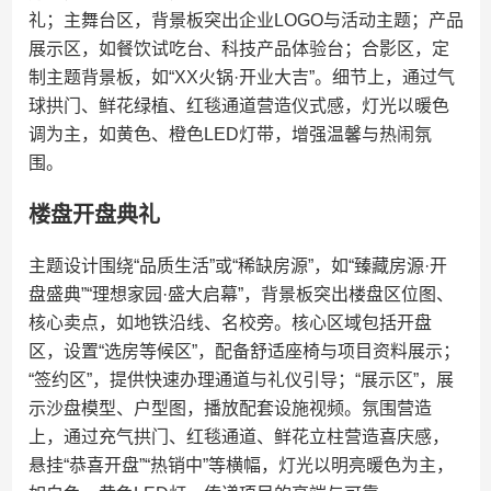
礼；主舞台区，背景板突出企业LOGO与活动主题；产品
展示区，如餐饮试吃台、科技产品体验台；合影区，定
制主题背景板，如“XX火锅·开业大吉”。细节上，通过气
球拱门、鲜花绿植、红毯通道营造仪式感，灯光以暖色
调为主，如黄色、橙色LED灯带，增强温馨与热闹氛
围。
楼盘开盘典礼
主题设计围绕“品质生活”或“稀缺房源”，如“臻藏房源·开
盘盛典”“理想家园·盛大启幕”，背景板突出楼盘区位图、
核心卖点，如地铁沿线、名校旁。核心区域包括开盘
区，设置“选房等候区”，配备舒适座椅与项目资料展示；
“签约区”，提供快速办理通道与礼仪引导；“展示区”，展
示沙盘模型、户型图，播放配套设施视频。氛围营造
上，通过充气拱门、红毯通道、鲜花立柱营造喜庆感，
悬挂“恭喜开盘”“热销中”等横幅，灯光以明亮暖色为主，