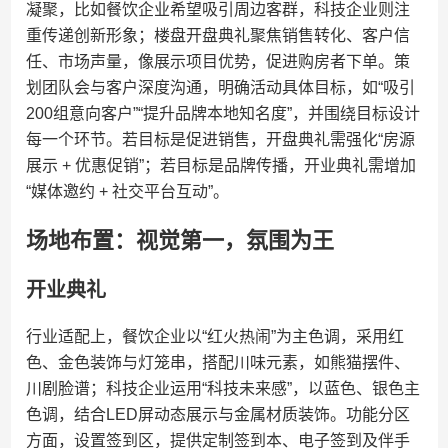
凝聚，比如餐饮企业希望吸引周边客群，科技企业则注
重传递创新形象；楼盘开盘典礼聚焦销售转化、客户信
任、市场声量，像展示项目优势，促进购房者下单。策
划团队会与客户深度沟通，明确活动具体目标，如“吸引
200组意向客户”“提升品牌本地知名度”，并围绕目标设计
每一个环节。若目标是促进销售，开盘典礼需强化“房源
展示 + 优惠促销”；若目标是品牌传播，开业典礼需增加
“媒体邀约 + 社交平台互动”。
场地布置：视觉第一，氛围为王
开业典礼
行业适配上，餐饮企业以“红火热闹”为主色调，采用红
色、金色装饰与灯笼串，搭配川味元素，如熊猫摆件、
川剧脸谱；科技企业运用“科技未来感”，以蓝色、银色主
色调，结合LED屏动态展示与金属材质装饰。功能分区
方面，设置签到区，提供定制签到本、电子签到及伴手