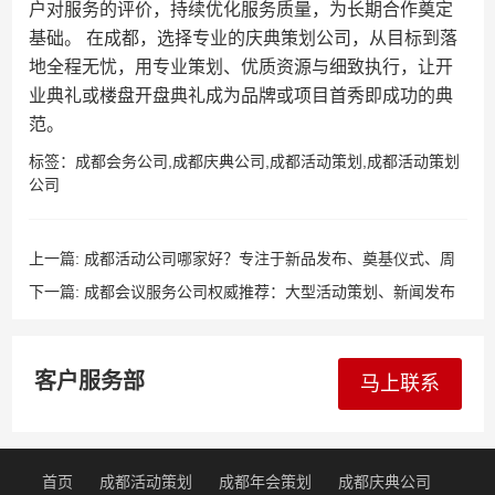
户对服务的评价，持续优化服务质量，为长期合作奠定
基础。 在成都，选择专业的庆典策划公司，从目标到落
地全程无忧，用专业策划、优质资源与细致执行，让开
业典礼或楼盘开盘典礼成为品牌或项目首秀即成功的典
范。
标签：
成都会务公司
,
成都庆典公司
,
成都活动策划
,
成都活动策划
公司
上一篇:
成都活动公司哪家好？专注于新品发布、奠基仪式、周
年庆典策划执行，提供LED大屏幕、舞台灯光音响专业设备支
下一篇:
成都会议服务公司权威推荐：大型活动策划、新闻发布
持。
会策划及各类会议会务服务，专业打造完美会议体验。
客户服务部
马上联系
首页
成都活动策划
成都年会策划
成都庆典公司