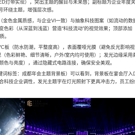
LED灯带实现），突出主题的醒目与未来感；副标题为企业年度
小字号环绕主题，增强层次感。
O（金色金属质感，与企业VI一致）与抽象科技图案（如流动的数
变色彩（从深蓝到浅蓝）营造“科技流动”的视觉效果；顶部添加
性质。
PVC板（防水防潮，平整度高），表面覆哑光膜（避免反光影响视
现（色彩鲜艳、细节清晰，户外/室内均可使用）；发光边缘采用
节颜色与亮度），通过隐藏式电路连接，确保安全美观。
，关键词标签：成都年会主题背景板）可以看到，背景板在宴会厅入
合科技企业调性，发光主题字在灯光照射下更具冲击力，员工纷