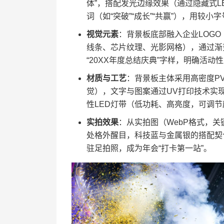
体”，搭配发光边缘效果（通过隐藏式
词（如“突破”“成长”“共赢”），用较
​视觉元素​
​：背景板底部融入企业LOG
线条、芯片纹理、光影网格），通过渐
“20XX年度总结庆典”字样，明确活动
​材质与工艺​
​：背景板主体采用高密度
觉），文字与图案通过UV打印技术实
性LED灯带（低功耗、高亮度，可调
​实拍效果​
​：从实拍图（WebP格式
处格外醒目，科技蓝与金属银的搭配契
驻足拍照，成为年会“打卡第一站”。