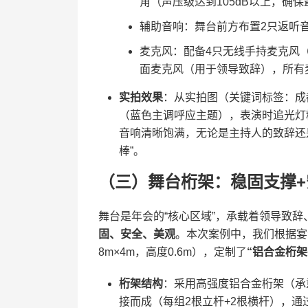
角（声压级达到105dB以上，确
辅助音响：舞台前方布置2只返听
麦克风：配备4只无线手持麦克风（
面麦克风（用于领导致辞），所有
​实拍效果​
​：从实拍图（关键词标签：
（蓝色主调呼应主题），表演时追光灯
音响清晰饱满，无论是主持人的致辞还
棒”。
（三）舞台桁架：稳固支撑
舞台是年会的“核心区域”，承载着领导致辞
固、安全、美观​
​。本次案例中，我们根据
8m×4m，高度0.6m），定制了​
​“铝合金桁架
​桁架结构​
​：采用高强度铝合金桁架（承
接而成（每组2根立杆+2根横杆），