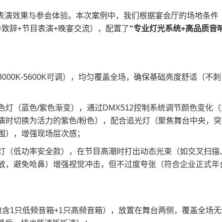
响表演效果与参会体验。本次案例中，我们根据宴会厅的场地条件
致辞+节目表演+晚宴交流），配置了​
​“专业灯光系统+高品质音
000K-5600K可调），均匀覆盖全场，确保基础亮度舒适（不刺
灯（蓝色/紫色渐变），通过DMX512控制系统调节颜色变化（
演时切换为活力的紫色/粉色），配合追光灯（聚焦舞台中央，突
围），增强现场层次感；
灯（低功率安全款），在节目高潮时打出动态光束（如交叉扫描
放，避免呛鼻）增强视觉冲击，但不过度夸张（符合企业正式年
包含1只低频音箱+1只高频音箱），放置在舞台两侧，覆盖全场无