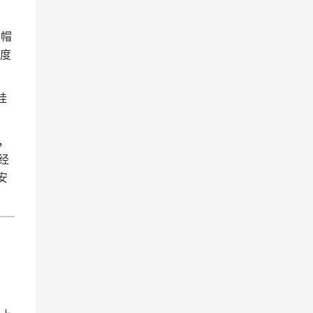
全帽
度
挂
，
经
安