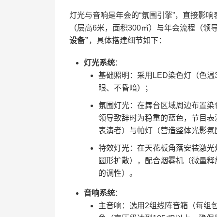
灯光与音响是年会的“氛围引擎”，直接影
（层高6米，面积300㎡）与年会流程（领导
设备”​
​，具体搭建细节如下：
​灯光系统​
​：
基础照明：采用LED染色灯（色温3
眼、不昏暗）；
氛围灯光：在舞台区域周边布置染色
领导致辞时为稳重的蓝色，节目表
表演者）与帕灯（营造整体光影氛
特效灯光：在天花板角落安装激光
圆形扩散），配合烟雾机（微量释
的调性）。
​音响系统​
​：
主音响：选用2组线阵音箱（每组