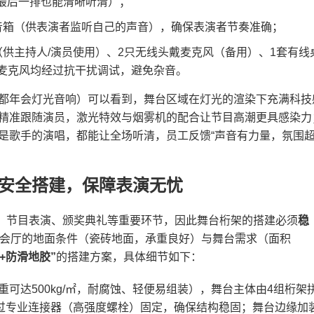
保最后一排也能清晰听清）；
音箱（供表演者监听自己的声音），确保表演者节奏准确；
供主持人/演员使用）、2只无线头戴麦克风（备用）、1套有线
麦克风均经过抗干扰调试，避免杂音。
成都年会灯光音响）可以看到，舞台区域在灯光的渲染下充满科技
精准跟随演员，激光特效与烟雾机的配合让节目高潮更具感染力
是歌手的演唱，都能让全场听清，员工反馈“声音有力量，氛围
+安全搭建，保障表演无忧
、节目表演、颁奖典礼等重要环节，因此舞台桁架的搭建必须​
​稳
宴会厅的地面条件（瓷砖地面，承重良好）与舞台需求（面积
+防滑地胶”​
​的搭建方案，具体细节如下：
重可达500kg/㎡，耐腐蚀、轻便易组装），舞台主体由4组桁架
通过专业连接器（高强度螺栓）固定，确保结构稳固；舞台边缘加