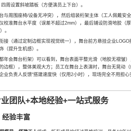
），四周设置斜坡踏板（方便演员上下台）。
舞台与周围座椅/设备无冲突），然后组装桁架主体（工人佩戴安
仪校准舞台水平度（误差不超过2mm），最后铺设防滑地胶（厚
倒）。
缝衔接（通过定制边框实现视觉统一），舞台前方悬挂企业LOGO
饰（提升生机感）。
成都年会舞台桁架）可以看到，舞台表面平整光滑（地胶无褶皱）
的边框），整体美观大方；员工在舞台上表演时，舞台无晃动（
企业负责人反馈“搭建速度快（仅用2小时），现场完全不用担心
业团队+本地经验+一站式服务
，经验丰富