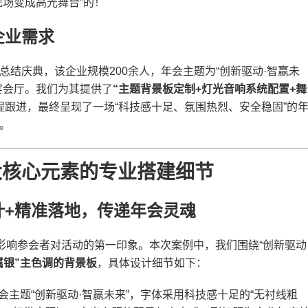
场变成高光舞台”的！
企业需求
结庆典，该企业规模200余人，年会主题为“创新驱动·智赢未
会厅。我们为其提供了​
​“主题背景板定制+灯光音响系统配置+舞
程跟进，最终呈现了一场“科技感十足、氛围热烈、安全稳固”的
。
大核心元素的专业搭建细节
计+精准落地，传递年会灵魂
影响参会者对活动的第一印象。本次案例中，我们围绕“创新驱动
属银”主色调的背景板​
​，具体设计细节如下：
会主题“创新驱动·智赢未来”，字体采用科技感十足的“无衬线粗