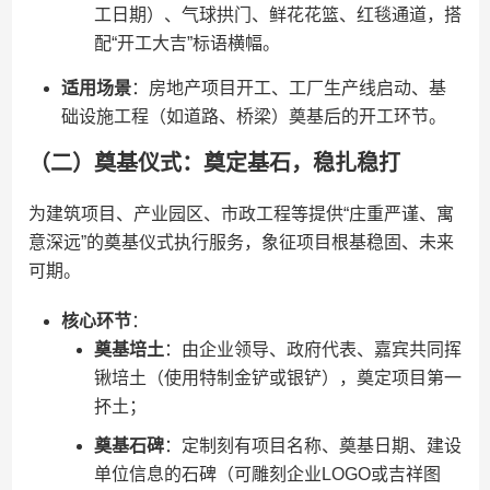
工日期）、气球拱门、鲜花花篮、红毯通道，搭
配“开工大吉”标语横幅。
​适用场景​
​：房地产项目开工、工厂生产线启动、基
础设施工程（如道路、桥梁）奠基后的开工环节。
（二）奠基仪式：奠定基石，稳扎稳打
为建筑项目、产业园区、市政工程等提供“庄重严谨、寓
意深远”的奠基仪式执行服务，象征项目根基稳固、未来
可期。
​核心环节​
​：
​奠基培土​
​：由企业领导、政府代表、嘉宾共同挥
锹培土（使用特制金铲或银铲），奠定项目第一
抔土；
​奠基石碑​
​：定制刻有项目名称、奠基日期、建设
单位信息的石碑（可雕刻企业LOGO或吉祥图