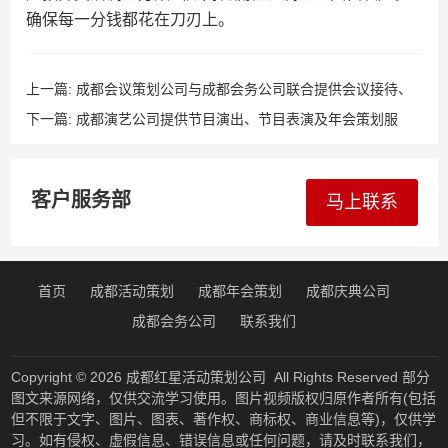
确保每一分钱都花在刀刃上。
上一篇:
成都会议策划公司与成都会务公司联合提供会议接待、
论坛策划及发布会策划服务，专业可靠。
下一篇:
成都演艺公司提供节目演出、节目表演及年会策划服
务，为各类活动增添精彩演艺元素。
客户服务部
马上联系
首页
成都活动策划
成都年会策划
成都庆典公司
成都会务公司
联系我们
Copyright © 2026
成都红星活动策划公司
All Rights Reserved 部分
图文来源网络，仅供交流学习使用。图片视频版权归原作者所有(包括
但不限于文字、图片、图表、著作权、商标权、商业信息等)，仅供学
习。如有侵权、虚假信息、错误信息或任何问题，请及时联系我们，