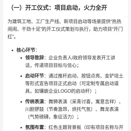
（一）开工仪式：项目启动，火力全开
为建筑工地、工厂生产线、新项目启动等场景提供“热热
闹闹、干劲十足”的开工仪式策划与执行，助力项目“开门
红”。
​核心环节​
​：
​领导致辞​
​：企业负责人/政府领导发表开工讲
话，传递项目目标与信心；
​启动环节​
​：通过推杆启动、按钮点亮、金铲培土
等形式宣告项目正式启动（可定制专属启动道
具，如镶嵌企业LOGO的启动杆）；
​传统表演​
​：舞狮表演（采青讨喜，寓意吉祥）、
川剧锣鼓（节奏激昂，烘托气氛）、舞龙表演
（气势磅礴，象征活力）；
​氛围布置​
​：红色主题背景板（印有项目名称与开