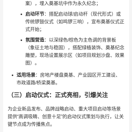
案），埋入奠基坑中作为永久纪念；
​启动环节​
​：搭配启动球/启动杆（现代形式）或
传统锣鼓仪式（如鸣锣三响），宣布奠基仪式正
式开始；
​氛围营造​
​：以深绿色/棕色为主色调的背景板
（象征土地与稳固），搭配绿植装饰、奠基纪念
雕塑，现场设置展示区（如项目规划沙盘、效果
图）。
​适用场景​
​：房地产楼盘奠基、产业园区开工建设、
市政道路/桥梁奠基。
（三）启动仪式：正式亮相，引爆关注
为企业新品发布、品牌战略启动、重大项目启动等场景
提供“高调吸睛、创意十足”的启动仪式策划与执行，让关
键节点成为传播焦点。