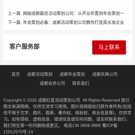
上一篇:
揭秘成都最佳活动策划公司：从开业布置到年会策划一
应俱全
下一篇:
年会策划必备：成都活动策划公司教你打造高水准企业
盛典
客户服务部
马上联系
首页
成都活动策划
成都年会策划
成都庆典公司
成都会务公司
联系我们
Copyright © 2026
成都红星活动策划公司
All Rights Reserved 部分
图文来源网络，仅供交流学习使用。图片视频版权归原作者所有(包括
但不限于文字、图片、图表、著作权、商标权、商业信息等)，仅供学
习。如有侵权、虚假信息、错误信息或任何问题，请及时联系我们，
我们将在第一时间删除或更正。 电话136 0806 8886
蜀ICP备
12012970号-14