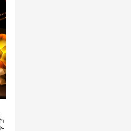
，
特
性