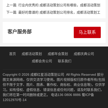
上一篇:
行业内优秀的 成都活动策划公司有哪些，成都活动策划
公司电话
下一篇:
最好的靠谱的 成都活动策划公司排名，成都活动策划工
资
客户服务部
马上联系
首页
成都活动策划
成都年会策划
成都庆典公司
成都会务公司
联系我们
Copyright © 2026
成都红星活动策划公司
All Rights Reserved 部分
图文来源网络，仅供交流学习使用。图片视频版权归原作者所有(包括
但不限于文字、图片、图表、著作权、商标权、商业信息等)，仅供学
习。如有侵权、虚假信息、错误信息或任何问题，请及时联系我们，
我们将在第一时间删除或更正。 电话136 0806 8886
蜀ICP备
12012970号-14