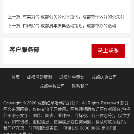
上一篇:
有实力的 成都公关公司下拉词，成都有什么好的公关公
司吗
下一篇:
口碑好的 成都周年庆典活动策划，成都举办的活动
客户服务部
马上联系
首页
成都活动策划
成都年会策划
成都庆典公司
成都会务公司
联系我们
Copyright © 2026
成都红星活动策划公司
All Rights Reserved 部分
图文来源网络，仅供交流学习使用。图片视频版权归原作者所有(包括
但不限于文字、图片、图表、著作权、商标权、商业信息等)，仅供学
习。如有侵权、虚假信息、错误信息或任何问题，请及时联系我们，
我们将在第一时间删除或更正。 电话136 0806 8886
蜀ICP备