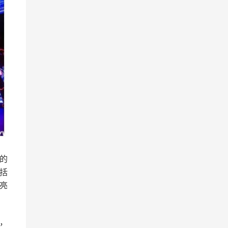
的
括
亮
，