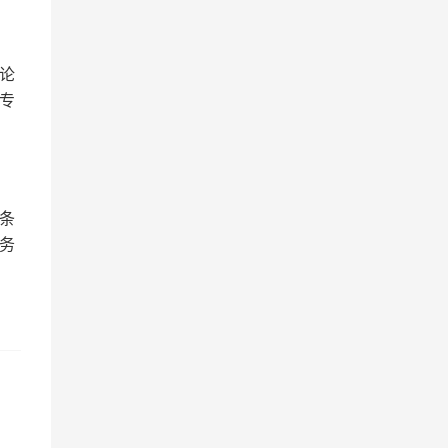
论
专
条
务