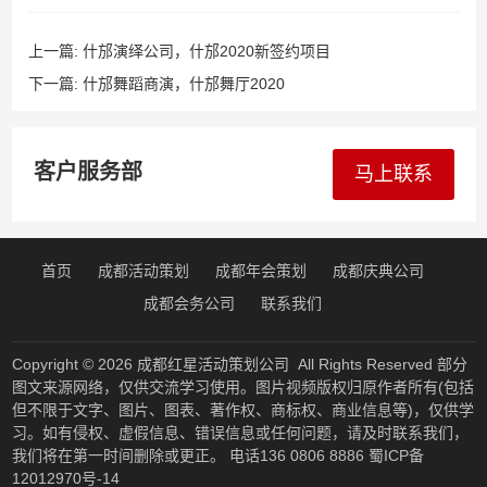
上一篇:
什邡演绎公司，什邡2020新签约项目
下一篇:
什邡舞蹈商演，什邡舞厅2020
客户服务部
马上联系
首页
成都活动策划
成都年会策划
成都庆典公司
成都会务公司
联系我们
Copyright © 2026
成都红星活动策划公司
All Rights Reserved 部分
图文来源网络，仅供交流学习使用。图片视频版权归原作者所有(包括
但不限于文字、图片、图表、著作权、商标权、商业信息等)，仅供学
习。如有侵权、虚假信息、错误信息或任何问题，请及时联系我们，
我们将在第一时间删除或更正。 电话136 0806 8886
蜀ICP备
12012970号-14