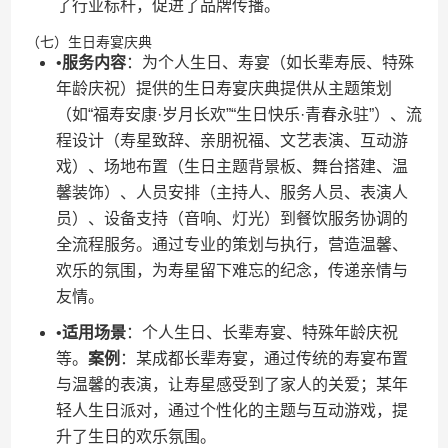
了行业标杆，促进了品牌传播。
（七）生日寿宴庆典
•​
​服务内容​
​：为个人生日、寿宴（如长辈寿辰、特殊
年龄庆祝）提供的生日寿宴庆典提供从主题策划
（如“福寿安康·岁月长欢”“生日快乐·青春永驻”）、流
程设计（寿星致辞、亲朋祝福、文艺表演、互动游
戏）、场地布置（生日主题背景板、舞台搭建、温
馨装饰）、人员安排（主持人、服务人员、表演人
员）、设备支持（音响、灯光）到餐饮服务协调的
全流程服务。通过专业的策划与执行，营造温馨、
欢乐的氛围，为寿星留下难忘的纪念，传递亲情与
友情。
•​
​适用场景​
​：个人生日、长辈寿宴、特殊年龄庆祝
等。​
​案例​
​：某成都长辈寿宴，通过传统的寿宴布置
与温馨的表演，让寿星感受到了家人的关爱；某年
轻人生日派对，通过个性化的主题与互动游戏，提
升了生日的欢乐氛围。