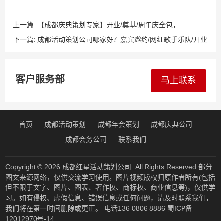
上一篇:
【成都庆典策划专家】开业/奠基/周年庆全包，
13608068886开工动工/封顶/竣工/乔迁一站式庆典服务！
下一篇:
成都活动策划公司哪家好？嘉宾邀约/网红歌手乐队/开业
舞台灯光音响/节目演出舞台搭建/庆典物料/LED屏/视听设备，
13608068886专业执行！
客户服务部
马上联系
首页
成都活动策划
成都年会策划
成都庆典公司
成都会务公司
联系我们
Copyright © 2026
成都红星活动策划公司
All Rights Reserved 部分
图文来源网络，仅供交流学习使用。图片视频版权归原作者所有(包括
但不限于文字、图片、图表、著作权、商标权、商业信息等)，仅供学
习。如有侵权、虚假信息、错误信息或任何问题，请及时联系我们，
我们将在第一时间删除或更正。 电话136 0806 8886
蜀ICP备
12012970号-14