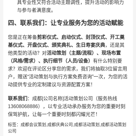
具专业性又符合活动主题调性，提升活动的影响力
与参与者满意度。
四、联系我们：让专业服务为您的活动赋能
您是正在筹备​
​剪彩仪式、启动仪式、封顶仪式、开工奠
基仪式、开盘仪式、颁奖典礼、生日寿宴庆典​
​，还是其
他类型的活动？对​
​活动策划（主题/流程）、现场布置
（风格/需求）、执行细节（人员/设备）​
​有什么特别要
求？欢迎在评论区分享您的需求，我们将抽取3位留言用
户，赠送“活动策划与执行方案免费咨询”一次，为您的活
动提供专业的定制建议与资源配置方案！
​联系我们​
​：成都[公司名称]活动策划公司（服务热线
13608068886），以专业活动承办服务为您的重要时刻
保驾护航，让每一个重要时刻都闪耀光芒！
标签：
成都会议策划
,
成都庆典公司
,
成都活动策划
,
成都活动策划
公司