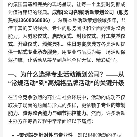
的氛围营造和完美的现场呈现，让每一个重要时刻都成
为值得铭记的经典。​
​成都[公司名称]活动策划公司（服务
热线13608068886）​
​，深耕本地活动策划领域多年，凭
借丰富的实战经验、专业的服务团队和全面的资源整合
能力，为​
​剪彩仪式、启动仪式、封顶仪式、开工奠基仪
式、开盘仪式、颁奖典礼、生日寿宴庆典​
​等各类活动提
供​
​一站式专业承办服务​
​，用专业与品质为每一场活动保
驾护航，让活动从筹备到落地全程无忧，精彩纷呈。
一、为什么选择专业活动策划公司？——从
“常规活动”到“高规格品牌活动”的关键升级
在当今竞争激烈的商业与社会环境中，活动的成功不仅
取决于场面的热闹与形式的多样，更依赖于​
​专业的策划
能力、资源整合能力与细节把控能力​
​。然而，许多活动
主办方在筹备过程中常常面临以下痛点：
•​
​策划缺乏针对性与专业性​
​：难以根据活动的类型