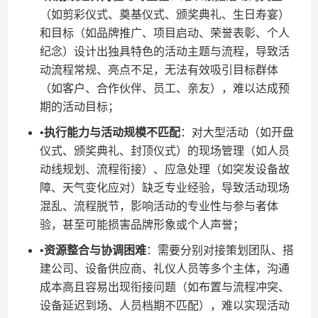
（如剪彩仪式、奠基仪式、颁奖典礼、生日寿宴）
和目标（如品牌推广、项目启动、荣誉表彰、个人
纪念）设计出独具特色的活动主题与流程，导致活
动流程常规、亮点不足，无法有效吸引目标群体
（如客户、合作伙伴、员工、亲友），难以达成预
期的活动目标；
•​
​执行能力与活动规模不匹配​
​：对大型活动（如开盘
仪式、颁奖典礼、封顶仪式）的现场管理（如人员
动线规划、流程衔接）、应急处理（如突发设备故
障、天气变化应对）缺乏专业经验，导致活动现场
混乱、流程脱节，影响活动的专业性与参与者体
验，甚至可能损害品牌形象或个人声誉；
•​
​资源整合与协调困难​
​：需要分别对接策划团队、搭
建公司、设备供应商、礼仪人员等多个主体，沟通
成本高且容易出现衔接问题（如布置与流程冲突、
设备延迟到场、人员档期不匹配），难以实现活动