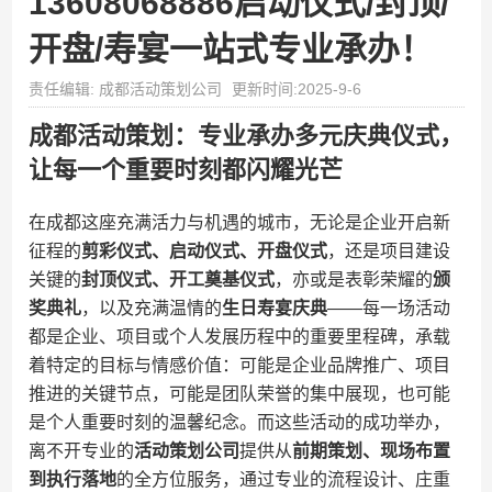
13608068886启动仪式/封顶/
开盘/寿宴一站式专业承办！
责任编辑: 成都活动策划公司
更新时间:2025-9-6
成都活动策划：专业承办多元庆典仪式，
让每一个重要时刻都闪耀光芒
在成都这座充满活力与机遇的城市，无论是企业开启新
征程的​
​剪彩仪式、启动仪式、开盘仪式​
​，还是项目建设
关键的​
​封顶仪式、开工奠基仪式​
​，亦或是表彰荣耀的​
​颁
奖典礼​
​，以及充满温情的​
​生日寿宴庆典​
​——每一场活动
都是企业、项目或个人发展历程中的重要里程碑，承载
着特定的目标与情感价值：可能是企业品牌推广、项目
推进的关键节点，可能是团队荣誉的集中展现，也可能
是个人重要时刻的温馨纪念。而这些活动的成功举办，
离不开专业的​
​活动策划公司​
​提供从​
​前期策划、现场布置
到执行落地​
​的全方位服务，通过专业的流程设计、庄重