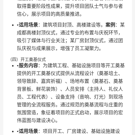
取得重要阶段性成果，提升项目团队士气与参与者
信心，展示项目的高质量推进。
•​
​适用场景​
​：建筑项目封顶、高楼建设等。​
​案例​
​：某
成都高楼封顶仪式，通过专业的布置与庆祝环节，
吸引了媒体与行业关注；某厂房封顶仪式，通过团
队庆祝与成果展示，增强了员工凝聚力。
（四）开工奠基仪式
•​
​服务内容​
​：为建筑工程、基础设施项目等开工奠基
提供的开工奠基仪式提供从流程设计（奠基培土、
领导致辞、嘉宾祈福）、场地布置（奠基石、奠基
背景板、鲜花装饰）、人员安排（主持人、礼仪人
员、工程代表）、设备支持（音响、灯光）到现场
管理的全流程服务。通过规范的奠基流程与庄重的
氛围营造，象征着项目的正式启动，展示项目的宏
伟蓝图与建设决心。
•​
​适用场景​
​：项目开工、厂房建设、基础设施建设