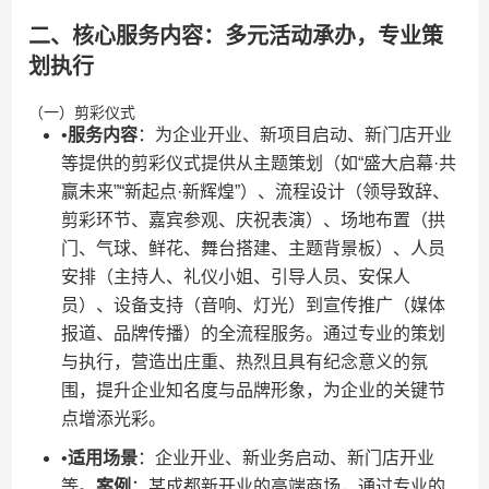
二、核心服务内容：多元活动承办，专业策
划执行
（一）剪彩仪式
•​
​服务内容​
​：为企业开业、新项目启动、新门店开业
等提供的剪彩仪式提供从主题策划（如“盛大启幕·共
赢未来”“新起点·新辉煌”）、流程设计（领导致辞、
剪彩环节、嘉宾参观、庆祝表演）、场地布置（拱
门、气球、鲜花、舞台搭建、主题背景板）、人员
安排（主持人、礼仪小姐、引导人员、安保人
员）、设备支持（音响、灯光）到宣传推广（媒体
报道、品牌传播）的全流程服务。通过专业的策划
与执行，营造出庄重、热烈且具有纪念意义的氛
围，提升企业知名度与品牌形象，为企业的关键节
点增添光彩。
•​
​适用场景​
​：企业开业、新业务启动、新门店开业
等。​
​案例​
​：某成都新开业的高端商场，通过专业的