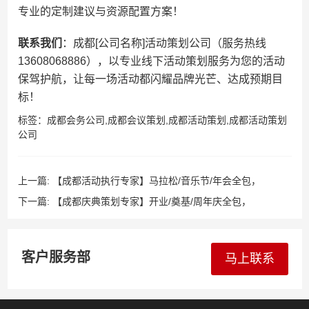
专业的定制建议与资源配置方案！
​联系我们​
​：成都[公司名称]活动策划公司（服务热线
13608068886），以专业线下活动策划服务为您的活动
保驾护航，让每一场活动都闪耀品牌光芒、达成预期目
标！
标签：
成都会务公司
,
成都会议策划
,
成都活动策划
,
成都活动策划
公司
上一篇:
【成都活动执行专家】马拉松/音乐节/年会全包，
13608068886趣味运动会/美食节/招商会落地执行专家！
下一篇:
【成都庆典策划专家】开业/奠基/周年庆全包，
13608068886开工动工/封顶/竣工/乔迁一站式庆典服务！
客户服务部
马上联系