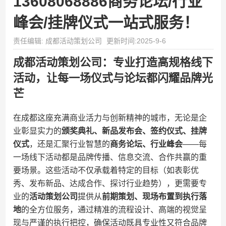
13608068886商务论坛/行业
峰会/挂牌仪式一站式服务！
责任编辑: 成都活动策划公司
更新时间:2025-9-6
成都活动策划公司：专业打造高规格线下
活动，让每一场仪式与论坛都闪耀品牌光
芒
在成都这座充满商业活力与创新精神的城市，无论是企
业彰显实力的​
​颁奖典礼、新品发布会、签约仪式、挂牌
仪式​
​，还是汇聚行业智慧的​
​商务论坛、行业峰会​
​——每
一场线下活动都是品牌传播、信息交流、合作共赢的重
要场景。这些活动不仅承载着特定的目标（如表彰优
秀、发布新品、达成合作、探讨行业趋势），更需要专
业的​
​活动策划公司​
​提供从​
​前期策划、现场布置到执行落
地​
​的全方位服务，通过精准的流程设计、高端的视觉呈
现与严谨的执行把控，确保活动既具专业性又符合品牌