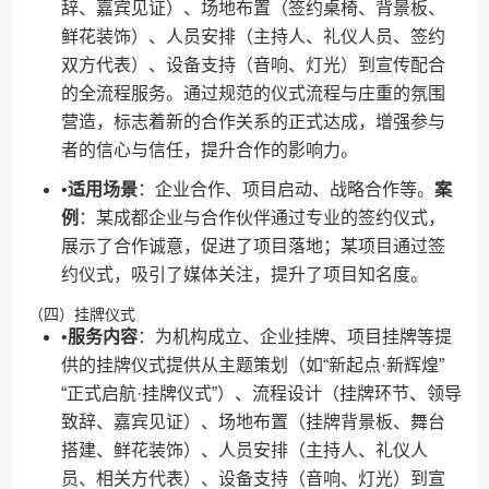
辞、嘉宾见证）、场地布置（签约桌椅、背景板、
鲜花装饰）、人员安排（主持人、礼仪人员、签约
双方代表）、设备支持（音响、灯光）到宣传配合
的全流程服务。通过规范的仪式流程与庄重的氛围
营造，标志着新的合作关系的正式达成，增强参与
者的信心与信任，提升合作的影响力。
•​
​适用场景​
​：企业合作、项目启动、战略合作等。​
​案
例​
​：某成都企业与合作伙伴通过专业的签约仪式，
展示了合作诚意，促进了项目落地；某项目通过签
约仪式，吸引了媒体关注，提升了项目知名度。
（四）挂牌仪式
•​
​服务内容​
​：为机构成立、企业挂牌、项目挂牌等提
供的挂牌仪式提供从主题策划（如“新起点·新辉煌”
“正式启航·挂牌仪式”）、流程设计（挂牌环节、领导
致辞、嘉宾见证）、场地布置（挂牌背景板、舞台
搭建、鲜花装饰）、人员安排（主持人、礼仪人
员、相关方代表）、设备支持（音响、灯光）到宣