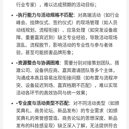
行业专家），难以达成预期的活动目标；
•​
​执行能力与活动规格不匹配​
​：对高端活动（如行业
峰会、挂牌仪式、签约仪式）的现场管理（如人员
动线规划、流程衔接）、应急处理（如突发设备故
障、重要嘉宾迟到）缺乏专业经验，导致活动现场
混乱、流程脱节，影响活动的专业性与参与者体
验，甚至可能损害品牌形象；
•​
​资源整合与协调困难​
​：需要分别对接策划团队、搭
建公司、设备供应商、嘉宾邀请团队等多个主体，
沟通成本高且容易出现衔接问题（如布置与流程冲
突、设备延迟到场、嘉宾档期不匹配），难以实现
活动各环节的高效协同与统一效果；
•​
​专业度与活动类型不匹配​
​：对不同活动类型（如颁
奖典礼、商务论坛、新品发布）的专业需求（如颁
奖典礼的荣誉感营造、商务论坛的思想深度、新品
发布的科技感呈现）缺乏深入了解，无法提供符合