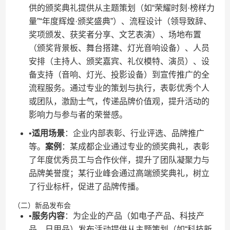
供的颁奖典礼提供从主题策划（如“荣耀时刻·榜样力
量”“年度辉煌·颁奖盛典”）、流程设计（领导致辞、
奖项颁发、获奖者分享、文艺表演）、场地布置
（颁奖背景板、舞台搭建、灯光音响设备）、人员
安排（主持人、颁奖嘉宾、礼仪模特、演员）、设
备支持（音响、灯光、投影设备）到宣传推广的全
流程服务。通过专业的策划与执行，表彰优秀个人
或团队，激励士气，传递品牌价值观，提升活动的
影响力与参与者的荣誉感。
•​
​适用场景​
​：企业内部表彰、行业评选、品牌推广
等。​
​案例​
​：某成都企业通过专业的颁奖典礼，表彰
了年度优秀员工与合作伙伴，提升了团队凝聚力与
品牌美誉度；某行业峰会通过高端颁奖典礼，树立
了行业标杆，促进了品牌传播。
（二）新品发布会
•​
​服务内容​
​：为企业的产品（如电子产品、科技产
品、日用品）发布活动提供从主题策划（如“科技新