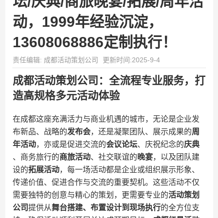
坛/庆典/商旅晚宴/拓展/周年活
动，1999年经验沉淀，
13608068886定制执行！
责任编辑: 成都活动策划公司
更新时间:2025-9-4
成都活动策划公司：全流程专业服务，打
造高规格多元活动体验
在成都这座充满活力与商业机遇的城市，无论是企业发
布新品、战略的​
​发布会​
​，还是凝聚团队、展示成果的​
​周
年活动​
​，亦或是促进交流的​
​会议论坛​
​、庆祝纪念的​
​庆典​
、商务旅行的​
​商旅活动​
​、社交联谊的​
​晚宴​
​，以及团队建
设的​
​拓展活动​
​，每一场活动都是企业或组织展示形象、
传递价值、促进合作与交流的重要契机。这些活动不仅
需要独特的创意与精心的策划，更需要专业的​
​活动策划
公司​
​提供从​
​舞台搭建、布置设计到现场执行​
​的全方位支