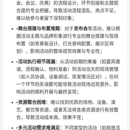
会、会议、庆典）的流程设计、环节衔接和主题契
合度的专业把握，导致活动流程混乱、亮点不足，
难以给参与者留下深刻印象；
•​
​舞台搭建与布置难题​
​：对于​
​发布会​
​等活动，难以根
据活动主题与品牌形象进行专业的舞台搭建与现场
布置（如背景板设计、灯光音响配置、展示区规
划），影响活动的整体视觉效果与专业性；
•​
​活动执行细节疏漏​
​：从活动前期的筹备（如嘉宾邀
请、流程确认、物料准备）到活动当天的现场管理
（如人员协调、设备调试、突发情况应对），任何
一个环节的失误都可能导致活动现场出现意外，影
响活动的顺利开展与最终呈现；
•​
​资源整合困难​
​：难以找到优质的场地、设备、演
艺、餐饮等资源，或者无法将各类资源进行有效整
合，导致活动成本高、效果不佳；
•​
​多元活动需求难满足​
​：不同类型的活动（如商旅活