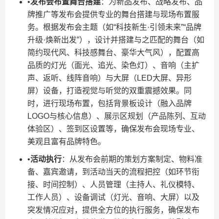
•​
​发布会布置舞台搭建​
​：为新品发布、战略发布、品
牌推广等发布会提供专业的舞台搭建与现场布置服
务。根据发布会主题（如“科技新生·引领未来”“品牌
升级·焕新出发”），设计并搭建与之匹配的舞台（如
简约现代风、科技感舞台、豪华大气风），配置高
品质的灯光（面光、追光、染色灯）、音响（主扩
声、返听、线阵音响）与大屏（LED大屏、异形
屏）设备，打造视觉与听觉的双重震撼效果。同
时，进行现场布置，包括背景板设计（融入品牌
LOGO与核心信息）、展示区规划（产品陈列、互动
体验区）、签到区设置等，确保发布会现场专业、
美观且富有品牌特色。
•​
​活动执行​
​：从发布会前期的策划方案制定、物料准
备、嘉宾邀请，到活动当天的流程把控（如环节衔
接、时间控制）、人员管理（主持人、礼仪模特、
工作人员）、设备调试（灯光、音响、大屏）以及
突发情况应对，提供全方位的执行服务，确保发布