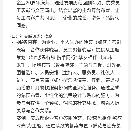
企业20周年庆典，通过发展历程回顾视频、优秀员
工表彰与文艺演出，结合温馨的主题舞台布置，让
员工与客户共同见证了企业的成长，增强了品牌认
同感。
（四）社交联谊类：晚宴
•​
​服务内容​
​：为企业、个人举办的晚宴（如客户答谢
晚宴、合作伙伴晚宴、员工聚餐晚宴）提供从主题
策划（如“感恩有您·携手同行”“挚友相伴·共筑未
来”）、场地布置（餐桌装饰、主题背景板、灯光氛
围营造）、人员安排（主持人、服务员、礼仪人
员）、节目表演（如小型乐队演奏、舞蹈、感恩视
频播放）到餐饮服务协调的全流程服务。通过温馨
的氛围布置、个性化的流程设计与贴心的服务，为
参与者提供一个轻松、愉悦的社交环境，增强人际
关系与合作关系。
​案例​
​：某成都企业客户答谢晚宴，以“感恩相伴·臻享
时光”为主题，通过精致的餐桌布置（鲜花与烛光装