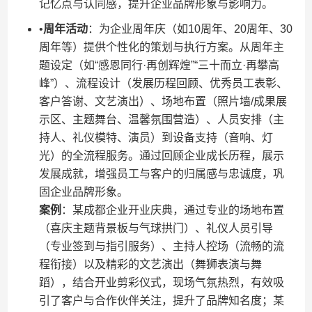
记忆点与认同感，提升企业品牌形象与影响力。
•​
​周年活动​
​：为企业周年庆（如10周年、20周年、30
周年等）提供个性化的策划与执行方案。从周年主
题设定（如“感恩同行·再创辉煌”“三十而立·再攀高
峰”）、流程设计（发展历程回顾、优秀员工表彰、
客户答谢、文艺演出）、场地布置（照片墙/成果展
示区、主题舞台、温馨氛围营造）、人员安排（主
持人、礼仪模特、演员）到设备支持（音响、灯
光）的全流程服务。通过回顾企业成长历程，展示
发展成就，增强员工与客户的归属感与忠诚度，巩
固企业品牌形象。
​案例​
​：某成都企业开业庆典，通过专业的场地布置
（喜庆主题背景板与气球拱门）、礼仪人员引导
（专业签到与指引服务）、主持人控场（流畅的流
程衔接）以及精彩的文艺演出（舞狮表演与舞
蹈），结合开业剪彩仪式，现场气氛热烈，有效吸
引了客户与合作伙伴关注，提升了品牌知名度；某