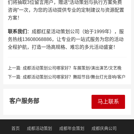
们将抽取3位留言用户，赠送“活动策划与执行方案免费
咨询”一次，为您的活动提供专业的定制建议与资源配置
方案！
​联系我们​
​：成都红星活动策划公司（始于1999年），服
务热线13608068886，让专业的一站式服务为您的活动
全程护航，打造一场高规格、难忘的多元活动盛宴！
上一篇:
成都活动策划公司哪家好？车展策划/演出演艺/文艺晚
会/大型活动全链条，13608068886专业靠谱！
下一篇:
成都活动策划公司哪家好？舞蹈节目/舞台灯光音响/客户
答谢会/跨年晚会全链条，13608068886专业靠谱
客户服务部
马上联系
首页
成都活动策划
成都年会策划
成都庆典公司