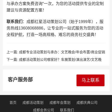
与承办方案免费咨询”一次，为您的活动提供专业的定制
建议与资源配置方案！
​联系我们​
​：成都红星活动策划公司（始于1999年），服
务热线13608068886，让专业的一站式服务为您的活动
全程护航，打造一场高规格、难忘的商务社交盛典！
上一篇:
成都专业活动策划与承办：文艺晚会/年会布置/商业促销
演出/答谢宴会/模特秀/民族特色节目表演，1999年经验沉淀，
下一篇:
成都活动策划公司哪家好？车展策划/演出演艺/文艺晚
13608068886定制执行！
会/大型活动全链条，13608068886专业靠谱！
客户服务部
马上联系
首页
成都活动策划
成都年会策划
成都庆典公司
成都会务公司
联系我们