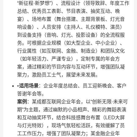
“新征程·新梦想”）、流程设计（领导致辞、年度工作
总结、优秀员工表彰、节目表演、抽奖互动、晚
宴）、场地布置（舞台搭建、主题背景板、灯光音
响设备）、人员安排（主持人、礼仪模特、演员）
到设备支持（音响、灯光、投影设备）的全流程服
务。可根据企业规模（如大型企业、中小企业）、
行业属性（如互联网、金融、制造业）和团队文化
（如年轻活力、严谨专业），定制专属的年会方
案，通过精彩的节目内容与互动环节，增强团队凝
聚力，激励员工士气，展望未来发展。
•​
​适用场景​
​：企业年度总结会、员工迎新晚会、客户
答谢年会等。
​案例​
​：某成都互联网企业年会，以“创新无限·未来可
期”为主题，通过幽默的小品相声、精彩的舞蹈表演
和互动抽奖环节，结合科技感舞台布置（LED大屏
与灯光特效），现场气氛轻松活跃，有效缓解了员
工工作压力，增强了团队凝聚力；某金融企业年