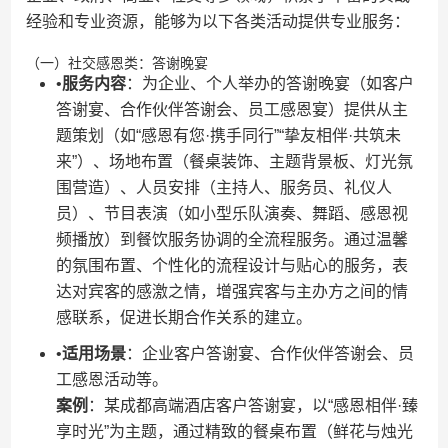
经验和专业资源，能够为以下各类活动提供专业服务：
（一）社交感恩类：答谢晚宴
•​
​服务内容​
​：为企业、个人举办的答谢晚宴（如客户
答谢宴、合作伙伴答谢会、员工感恩宴）提供从主
题策划（如“感恩有您·携手同行”“挚友相伴·共筑未
来”）、场地布置（餐桌装饰、主题背景板、灯光氛
围营造）、人员安排（主持人、服务员、礼仪人
员）、节目表演（如小型乐队演奏、舞蹈、感恩视
频播放）到餐饮服务协调的全流程服务。通过温馨
的氛围布置、个性化的流程设计与贴心的服务，表
达对宾客的感激之情，增强宾客与主办方之间的情
感联系，促进长期合作关系的建立。
•​
​适用场景​
​：企业客户答谢宴、合作伙伴答谢会、员
工感恩活动等。
​案例​
​：某成都高端酒店客户答谢宴，以“感恩相伴·臻
享时光”为主题，通过精致的餐桌布置（鲜花与烛光