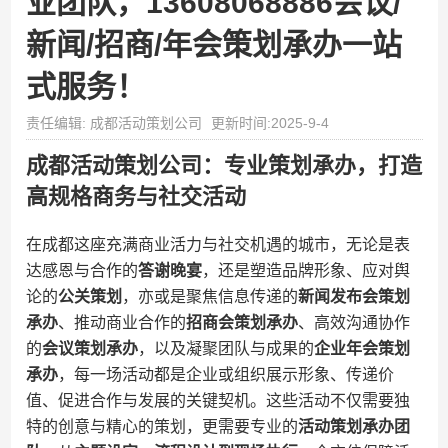
业团队，13608068886会议/
新闻/招商/年会策划承办一站
式服务！
责任编辑: 成都活动策划公司
更新时间:2025-9-4
成都活动策划公司：专业策划承办，打造
高规格商务与社交活动
在成都这座充满商业活力与社交机遇的城市，无论是表
达感恩与合作的​
​答谢晚宴​
​，还是塑造品牌形象、应对舆
论的​
​公关策划​
​，亦或是聚焦信息传递的​
​新闻发布会策划
承办​
​、推动商业合作的​
​招商会策划承办​
​、高效沟通协作
的​
​会议策划承办​
​，以及凝聚团队与成果的​
​企业年会策划
承办​
​，每一场活动都是企业或组织展示形象、传递价
值、促进合作与发展的关键契机。这些活动不仅需要独
特的创意与精心的策划，更需要专业的​
​活动策划承办团