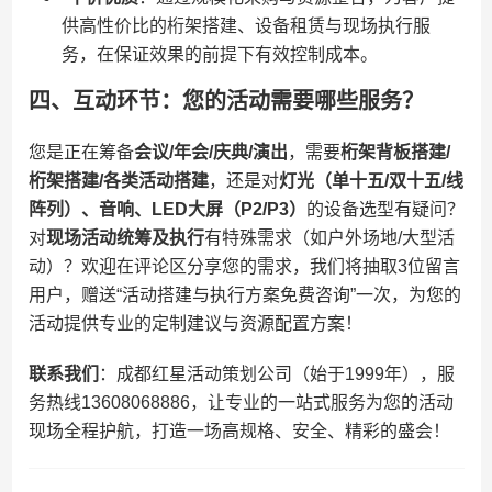
供高性价比的桁架搭建、设备租赁与现场执行服
务，在保证效果的前提下有效控制成本。
四、互动环节：您的活动需要哪些服务？
您是正在筹备​
​会议/年会/庆典/演出​
​，需要​
​桁架背板搭建/
桁架搭建/各类活动搭建​
​，还是对​
​灯光（单十五/双十五/线
阵列）、音响、LED大屏（P2/P3）​
​的设备选型有疑问？
对​
​现场活动统筹及执行​
​有特殊需求（如户外场地/大型活
动）？欢迎在评论区分享您的需求，我们将抽取3位留言
用户，赠送“活动搭建与执行方案免费咨询”一次，为您的
活动提供专业的定制建议与资源配置方案！
​联系我们​
​：成都红星活动策划公司（始于1999年），服
务热线13608068886，让专业的一站式服务为您的活动
现场全程护航，打造一场高规格、安全、精彩的盛会！