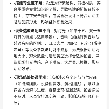
•​
​搭建专业度不足​
​：缺乏对桁架结构、背板材质、舞
台承重等专业知识的了解，导致搭建的桁架背板不
稳固、存在安全隐患，或者背板设计不符合活动主
题与品牌形象，影响整体视觉效果；
•​
​设备选型与配置不当​
​：对灯光（如单十五、双十五
灯具的特点与适用场景）、音响（如线阵列音响与
普通音响的区别）、LED大屏（如P2与P3的分辨率
差异）等设备参数与功能不熟悉，无法根据活动场
地大小、观众数量与活动类型选择合适的设备，导
致现场灯光昏暗、音响嘈杂、大屏显示模糊，影响
活动效果；
•​
​现场统筹协调困难​
​：活动涉及多个环节与供应商
（如搭建团队、设备租赁方、演出团队），难以协
调各方资源与进度，容易出现搭建延误、设备调试
不及时、人员安排混乱等问题，影响活动的顺利开
展；