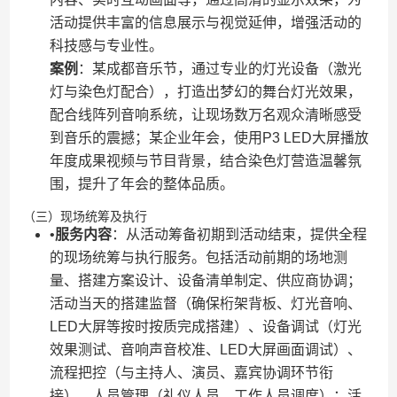
活动提供丰富的信息展示与视觉延伸，增强活动的
科技感与专业性。
​案例​
​：某成都音乐节，通过专业的灯光设备（激光
灯与染色灯配合），打造出梦幻的舞台灯光效果，
配合线阵列音响系统，让现场数万名观众清晰感受
到音乐的震撼；某企业年会，使用P3 LED大屏播放
年度成果视频与节目背景，结合染色灯营造温馨氛
围，提升了年会的整体品质。
（三）现场统筹及执行
•​
​服务内容​
​：从活动筹备初期到活动结束，提供全程
的现场统筹与执行服务。包括活动前期的场地测
量、搭建方案设计、设备清单制定、供应商协调；
活动当天的搭建监督（确保桁架背板、灯光音响、
LED大屏等按时按质完成搭建）、设备调试（灯光
效果测试、音响声音校准、LED大屏画面调试）、
流程把控（与主持人、演员、嘉宾协调环节衔
接）、人员管理（礼仪人员、工作人员调度）；活