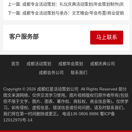
上一篇:
成都专业活动策划：礼仪庆典活动策划|年会策划制作|庆
典仪式策划，1999年经验沉淀，13608068886提供礼仪/主持人/
下一篇:
成都专业活动策划与承办：文艺晚会/年会布置/商业促销
演出/设备/开业服务！
演出/答谢宴会/模特秀/民族特色节目表演，1999年经验沉淀，
13608068886定制执行！
客户服务部
马上联系
首页
成都活动策划
成都年会策划
成都庆典公司
成都会务公司
联系我们
Copyright © 2026
成都红星活动策划公司
All Rights Reserved 部分
图文来源网络，仅供交流学习使用。图片视频版权归原作者所有(包括
但不限于文字、图片、图表、著作权、商标权、商业信息等)，仅供学
习。如有侵权、虚假信息、错误信息或任何问题，请及时联系我们，
我们将在第一时间删除或更正。 电话136 0806 8886
蜀ICP备
12012970号-14