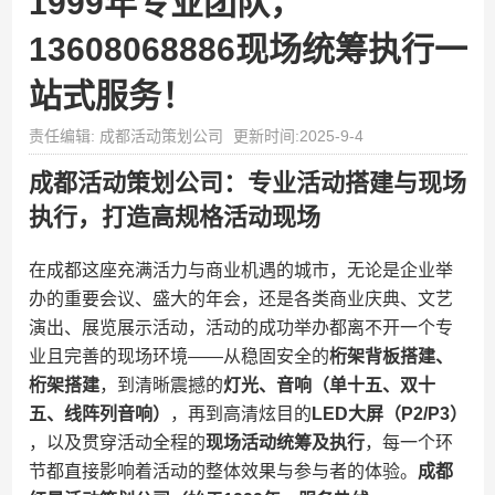
1999年专业团队，
13608068886现场统筹执行一
站式服务！
责任编辑: 成都活动策划公司
更新时间:2025-9-4
成都活动策划公司：专业活动搭建与现场
执行，打造高规格活动现场
在成都这座充满活力与商业机遇的城市，无论是企业举
办的重要会议、盛大的年会，还是各类商业庆典、文艺
演出、展览展示活动，活动的成功举办都离不开一个专
业且完善的现场环境——从稳固安全的​
​桁架背板搭建、
桁架搭建​
​，到清晰震撼的​
​灯光、音响（单十五、双十
五、线阵列音响）​
​，再到高清炫目的​
​LED大屏（P2/P3）​
，以及贯穿活动全程的​
​现场活动统筹及执行​
​，每一个环
节都直接影响着活动的整体效果与参与者的体验。​
​成都