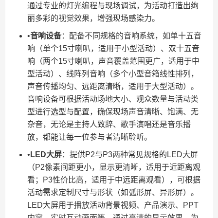
通过专业的灯光编程与现场调试，为活动打造出绚
丽多彩的视觉效果，增强现场感染力。
•​
​音响设备​
​：配备不同规格的音响系统，如单十五音
响（单个15寸喇叭，适用于小型活动）、双十五音
响（两个15寸喇叭，声音覆盖范围更广，适用于中
型活动）、线阵列音响（多个小型音箱线性排列，
声音传播均匀、远距离清晰，适用于大型活动）。
音响设备可根据活动场地大小、观众数量与活动类
型进行选型与配置，确保现场声音清晰、饱满、无
杂音，无论是主持人致辞、歌手演唱还是音乐播
放，都能让每一位参与者清晰聆听。
•​
​LED大屏​
​：提供P2与P3两种常见规格的LED大屏
（P2像素间距更小，显示更清晰，适用于近距离观
看；P3性价比高，适用于中远距离观看），可根据
活动需求定制尺寸与形状（如弧形屏、异形屏）。
LED大屏用于播放活动背景视频、产品演示、PPT
内容、实时互动画面等，通过高清的显示效果，为