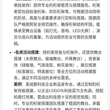
悬挂装饰）提供专业的桁架租赁与搭建服务。桁架
类型包括标准桁架、异形桁架等，可根据活动场地
的形状、高度与承重要求进行定制化搭建。搭建团
队严格按照安全规范操作，确保桁架结构牢固，能
够承受舞台设备（如灯光、音响、LED大屏）、演
员与观众的重量，为活动提供安全可靠的支撑基
础。
•​
​各类活动搭建​
​：除桁架背板与桁架外，还提供舞台
搭建（木质舞台、玻璃舞台、升降舞台）、背景装
饰（绿植墙、气球造型、鲜花装饰）、展位搭建
（标准展位、特装展位）等全方位的活动搭建服
务，满足不同活动的多样化需求。
​案例​
​：某成都科技企业新品发布会，通过定制的桁
架背板搭建，以企业LOGO与科技蓝为主色调，搭配
轮廓灯效果，营造出科技感十足的视觉氛围；同
时，专业的桁架搭建团队搭建了稳固的舞台，承载
了灯光音响设备与演员表演，确保了发布会的顺利