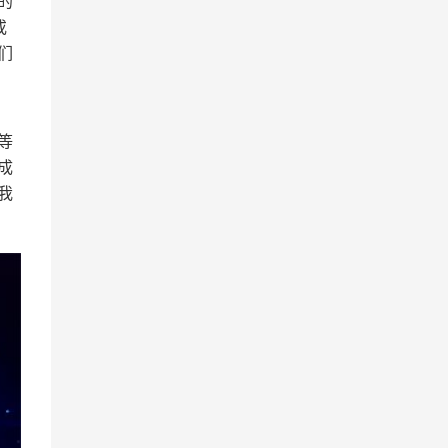
的
或
们
等
成
我