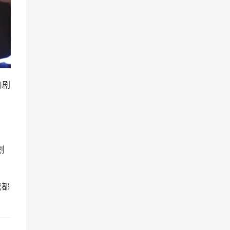
川剧
划
成都