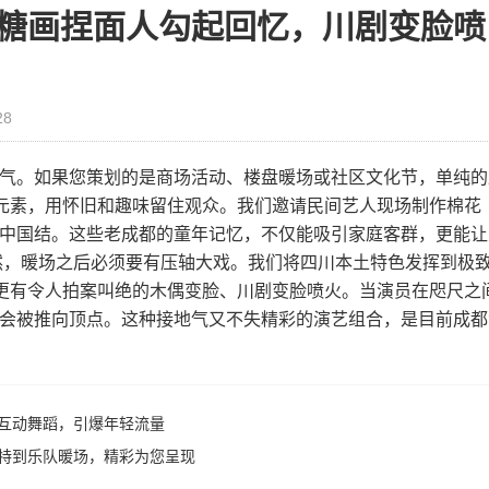
糖画捏面人勾起回忆，川剧变脸喷
28
气。如果您策划的是商场活动、楼盘暖场或社区文化节，单纯的
”元素，用怀旧和趣味留住观众。我们邀请民间艺人现场制作棉花
中国结。这些老成都的童年记忆，不仅能吸引家庭客群，更能让
然，暖场之后必须要有压轴大戏。我们将四川本土特色发挥到极
；更有令人拍案叫绝的木偶变脸、川剧变脸喷火。当演员在咫尺之
会被推向顶点。这种接地气又不失精彩的演艺组合，是目前成都
互动舞蹈，引爆年轻流量
特到乐队暖场，精彩为您呈现