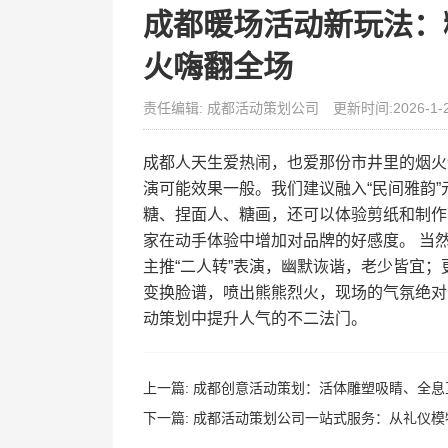
成都暖场活动新玩法：
火嗨翻全场
责任编辑: 成都活动策划公司
更新时间:2026-1-
成都人天生爱热闹，也爱那份市井里的烟火
演可能效果一般。我们建议融入“民间雅韵
糖、捏面人、糖画，还可以体验剪纸和制作
家在动手体验中增加对品牌的好感度。 当
主推“二人转”表演，幽默诙谐，老少皆宜
变换脸谱，喷出熊熊烈火，现场的气氛绝对
动策划中提升人气的不二法门。
上一篇:
成都创意活动策划：活体雕塑吸睛、全息
下一篇:
成都活动策划公司一站式服务：从礼仪模