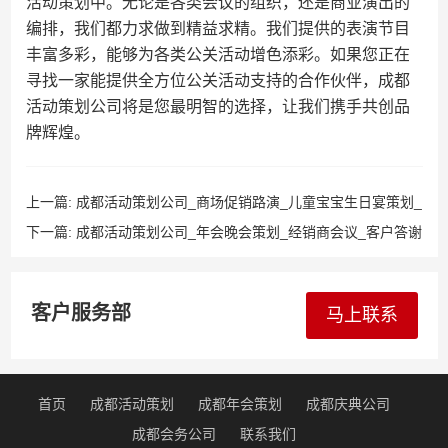
活动策划中。无论是各类会议的组织，还是商业演出的
编排，我们都力求做到精益求精。我们提供的表演节目
丰富多彩，能够为各类公关活动增色添彩。如果您正在
寻找一家能提供全方位公关活动支持的合作伙伴，成都
活动策划公司将是您最明智的选择，让我们携手共创品
牌辉煌。
上一篇:
成都活动策划公司_商场促销路演_儿童宝宝生日宴策划_
品牌路演活动
下一篇:
成都活动策划公司_年会晚会策划_经销商会议_客户答谢
会布置
客户服务部
马上联系
首页
成都活动策划
成都年会策划
成都庆典公司
成都会务公司
联系我们