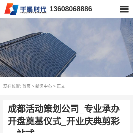
13608068886
现在位置:
首页
>
新闻中心
>
正文
成都活动策划公司_专业承办
开盘奠基仪式_开业庆典剪彩